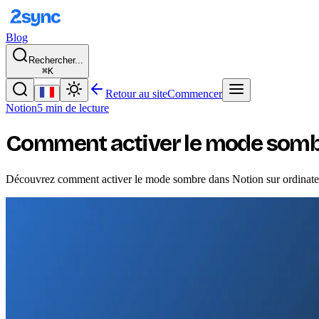
Blog
Rechercher...
⌘K
Retour au site
Commencer
Notion
5 min de lecture
Comment activer le mode somb
Découvrez comment activer le mode sombre dans Notion sur ordinateur e