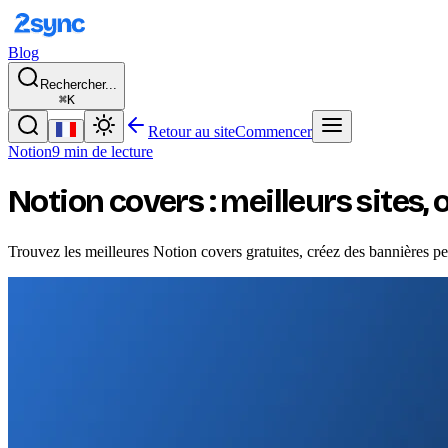
Blog
Rechercher...
⌘K
Retour au site
Commencer
Notion
9 min de lecture
Notion covers : meilleurs sites,
Trouvez les meilleures Notion covers gratuites, créez des bannières p