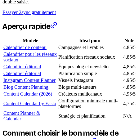
double saisie.
Essayer 2sync gratuitement
Aperçu rapide
Modèle
Idéal pour
Note
Calendrier de contenu
Campagnes et livrables
4,85/5
Calendrier pour les réseaux
Planification réseaux sociaux
4,85/5
sociaux
Calendrier éditorial
Équipes blog et newsletter
4,85/5
Calendrier éditorial
Planification simple
4,85/5
Instagram Content Planner
Visuels Instagram
4,95/5
Blog Content Planning
Blogs multi-auteurs
4,85/5
Content Calendar (2026)
Créateurs multicanaux
4,95/5
Configuration minimale multi-
Content Calendar by Easlo
4,75/5
plateformes
Content Planner &
Stratégie et planification
N/A
Calendar
Comment choisir le bon modèle de