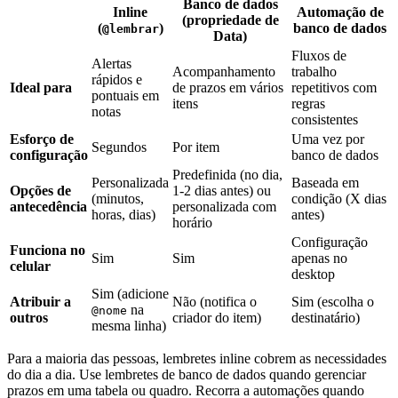
Banco de dados
Inline
Automação de
(propriedade de
(
)
banco de dados
@lembrar
Data)
Fluxos de
Alertas
Acompanhamento
trabalho
rápidos e
Ideal para
de prazos em vários
repetitivos com
pontuais em
itens
regras
notas
consistentes
Esforço de
Uma vez por
Segundos
Por item
configuração
banco de dados
Predefinida (no dia,
Personalizada
Baseada em
Opções de
1-2 dias antes) ou
(minutos,
condição (X dias
antecedência
personalizada com
horas, dias)
antes)
horário
Configuração
Funciona no
Sim
Sim
apenas no
celular
desktop
Sim (adicione
Atribuir a
Não (notifica o
Sim (escolha o
na
@nome
outros
criador do item)
destinatário)
mesma linha)
Para a maioria das pessoas, lembretes inline cobrem as necessidades
do dia a dia. Use lembretes de banco de dados quando gerenciar
prazos em uma tabela ou quadro. Recorra a automações quando