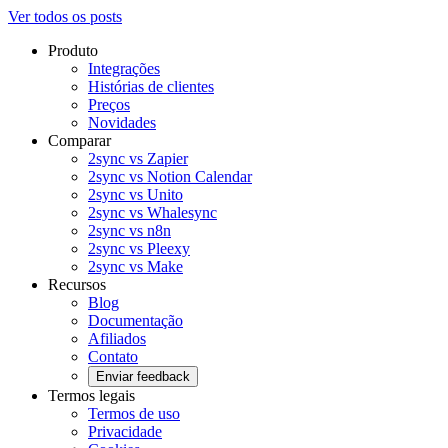
Ver todos os posts
Produto
Integrações
Histórias de clientes
Preços
Novidades
Comparar
2sync vs Zapier
2sync vs Notion Calendar
2sync vs Unito
2sync vs Whalesync
2sync vs n8n
2sync vs Pleexy
2sync vs Make
Recursos
Blog
Documentação
Afiliados
Contato
Enviar feedback
Termos legais
Termos de uso
Privacidade