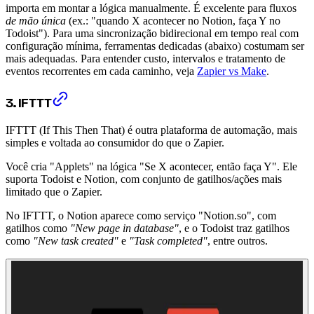
importa em montar a lógica manualmente. É excelente para fluxos
de mão única
(ex.: "quando X acontecer no Notion, faça Y no
Todoist"). Para uma sincronização bidirecional em tempo real com
configuração mínima, ferramentas dedicadas (abaixo) costumam ser
mais adequadas. Para entender custo, intervalos e tratamento de
eventos recorrentes em cada caminho, veja
Zapier vs Make
.
3. IFTTT
IFTTT (If This Then That) é outra plataforma de automação, mais
simples e voltada ao consumidor do que o Zapier.
Você cria "Applets" na lógica "Se X acontecer, então faça Y". Ele
suporta Todoist e Notion, com conjunto de gatilhos/ações mais
limitado que o Zapier.
No IFTTT, o Notion aparece como serviço "Notion.so", com
gatilhos como
"New page in database"
, e o Todoist traz gatilhos
como
"New task created"
e
"Task completed"
, entre outros.