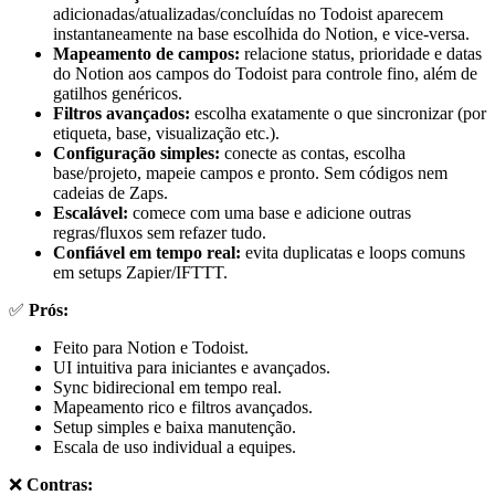
adicionadas/atualizadas/concluídas no Todoist aparecem
instantaneamente na base escolhida do Notion, e vice-versa.
Mapeamento de campos:
relacione status, prioridade e datas
do Notion aos campos do Todoist para controle fino, além de
gatilhos genéricos.
Filtros avançados:
escolha exatamente o que sincronizar (por
etiqueta, base, visualização etc.).
Configuração simples:
conecte as contas, escolha
base/projeto, mapeie campos e pronto. Sem códigos nem
cadeias de Zaps.
Escalável:
comece com uma base e adicione outras
regras/fluxos sem refazer tudo.
Confiável em tempo real:
evita duplicatas e loops comuns
em setups Zapier/IFTTT.
✅
Prós:
Feito para Notion e Todoist.
UI intuitiva para iniciantes e avançados.
Sync bidirecional em tempo real.
Mapeamento rico e filtros avançados.
Setup simples e baixa manutenção.
Escala de uso individual a equipes.
❌
Contras: