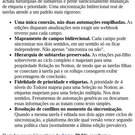
achata hierarquias de subtarefas e perde silenciosamente mudanças
de etiqueta e prioridade. Uma sincronização bidirecional real de
tarefas atende a um padrão mais rigoroso:
Uma única conexão, não duas automações empilhadas.
As
edições disparam atualizações sem exigir um webhook
reverso para cada campo.
Mapeamento de campos bidirecional.
Cada campo pode
sincronizar nos dois sentidos, em um sentido só ou ficar
independente. Não apenas "sincroniza ou não".
Hierarquia de subtarefas preservada.
As relações pai-filho
sobrevivem ao ciclo completo e mapeiam para uma
propriedade Relação no Notion, de modo que as tarefas filhas
se conectam à tarefa pai e os rollups conseguem exibir
porcentagens de conclusão.
Fidelidade de prioridade e etiquetas.
A prioridade de 4
níveis do Todoist mapeia para uma Seleção no Notion; as
etiquetas mapeiam para uma Seleção múltipla. Nos dois
sentidos. Ferramentas de automação genéricas ou descartam
essas informações ou as tratam como texto simples.
Resolução de conflitos no momento da sincronização.
Quando a mesma tarefa é editada nos dois apps entre ciclos de
sincronização, a plataforma decide qual versão vence segundo
uma política clara (normalmente a última edição prevalece).