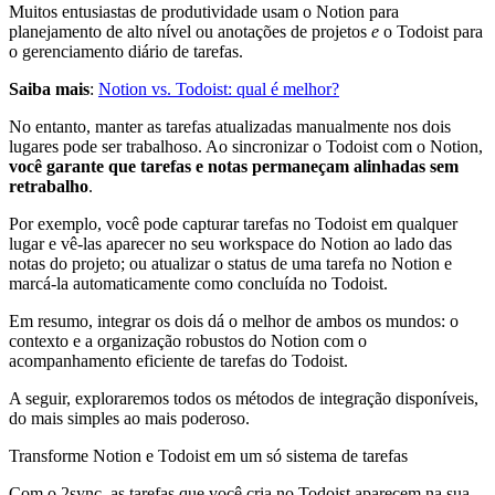
Muitos entusiastas de produtividade usam o Notion para
planejamento de alto nível ou anotações de projetos
e
o Todoist para
o gerenciamento diário de tarefas.
Saiba mais
:
Notion vs. Todoist: qual é melhor?
No entanto, manter as tarefas atualizadas manualmente nos dois
lugares pode ser trabalhoso. Ao sincronizar o Todoist com o Notion,
você garante que tarefas e notas permaneçam alinhadas sem
retrabalho
.
Por exemplo, você pode capturar tarefas no Todoist em qualquer
lugar e vê-las aparecer no seu workspace do Notion ao lado das
notas do projeto; ou atualizar o status de uma tarefa no Notion e
marcá-la automaticamente como concluída no Todoist.
Em resumo, integrar os dois dá o melhor de ambos os mundos: o
contexto e a organização robustos do Notion com o
acompanhamento eficiente de tarefas do Todoist.
A seguir, exploraremos todos os métodos de integração disponíveis,
do mais simples ao mais poderoso.
Transforme Notion e Todoist em um só sistema de tarefas
Com o 2sync, as tarefas que você cria no Todoist aparecem na sua