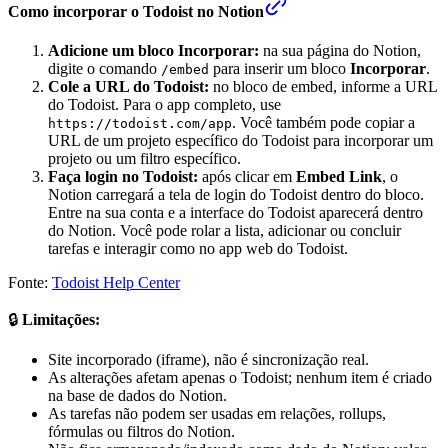
Como incorporar o Todoist no Notion
Adicione um bloco Incorporar:
na sua página do Notion,
digite o comando
para inserir um bloco
Incorporar
.
/embed
Cole a URL do Todoist:
no bloco de embed, informe a URL
do Todoist. Para o app completo, use
. Você também pode copiar a
https://todoist.com/app
URL de um projeto específico do Todoist para incorporar um
projeto ou um filtro específico.
Faça login no Todoist:
após clicar em
Embed Link
, o
Notion carregará a tela de login do Todoist dentro do bloco.
Entre na sua conta e a interface do Todoist aparecerá dentro
do Notion. Você pode rolar a lista, adicionar ou concluir
tarefas e interagir como no app web do Todoist.
Fonte:
Todoist Help Center
🔒
Limitações:
Site incorporado (iframe), não é sincronização real.
As alterações afetam apenas o Todoist; nenhum item é criado
na base de dados do Notion.
As tarefas não podem ser usadas em relações, rollups,
fórmulas ou filtros do Notion.