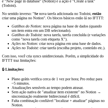
é "New page in database" (Notion) e a ação é "Create a task"
(Todoist).
No sentido inverso: "
Se
nova tarefa adicionada no Todoist,
então
criar uma página no Notion". Os blocos básicos estão lá no IFTTT:
Gatilhos do Notion:
nova página na base de dados (quando
um item entra em um DB selecionado).
Gatilhos do Todoist:
nova tarefa, tarefa concluída (e variações
como "nova tarefa com etiqueta X").
Ações no Notion:
criar nova página em uma base de dados.
Ações no Todoist:
criar tarefa (escolha projeto, conteúdo etc.).
Com isso, você cria syncs unidirecionais. Porém, a simplicidade do
IFTTT traz limitações:
🔒
Limitações:
Plano grátis verifica cerca de 1 vez por hora; Pro reduz para
~5 minutos.
Atualizações sensíveis ao tempo podem atrasar.
Sem ação nativa de "atualizar item existente" no Notion →
sincronização realmente bidirecional é difícil.
Falta combinação confiável "localizar + atualizar" páginas no
Notion.