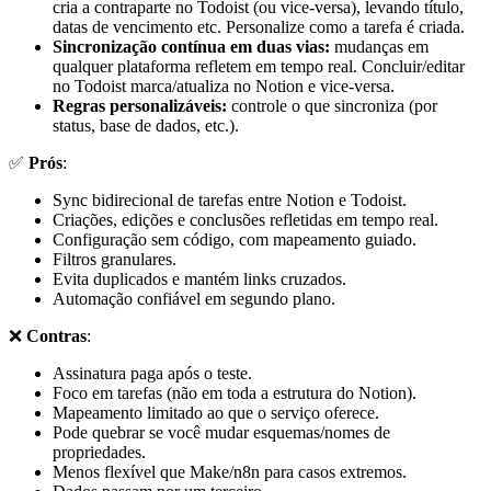
cria a contraparte no Todoist (ou vice-versa), levando título,
datas de vencimento etc. Personalize como a tarefa é criada.
Sincronização contínua em duas vias:
mudanças em
qualquer plataforma refletem em tempo real. Concluir/editar
no Todoist marca/atualiza no Notion e vice-versa.
Regras personalizáveis:
controle o que sincroniza (por
status, base de dados, etc.).
✅
Prós
:
Sync bidirecional de tarefas entre Notion e Todoist.
Criações, edições e conclusões refletidas em tempo real.
Configuração sem código, com mapeamento guiado.
Filtros granulares.
Evita duplicados e mantém links cruzados.
Automação confiável em segundo plano.
❌
Contras
:
Assinatura paga após o teste.
Foco em tarefas (não em toda a estrutura do Notion).
Mapeamento limitado ao que o serviço oferece.
Pode quebrar se você mudar esquemas/nomes de
propriedades.
Menos flexível que Make/n8n para casos extremos.