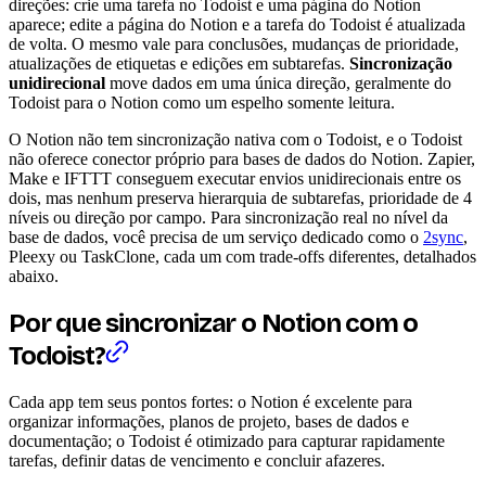
direções: crie uma tarefa no Todoist e uma página do Notion
aparece; edite a página do Notion e a tarefa do Todoist é atualizada
de volta. O mesmo vale para conclusões, mudanças de prioridade,
atualizações de etiquetas e edições em subtarefas.
Sincronização
unidirecional
move dados em uma única direção, geralmente do
Todoist para o Notion como um espelho somente leitura.
O Notion não tem sincronização nativa com o Todoist, e o Todoist
não oferece conector próprio para bases de dados do Notion. Zapier,
Make e IFTTT conseguem executar envios unidirecionais entre os
dois, mas nenhum preserva hierarquia de subtarefas, prioridade de 4
níveis ou direção por campo. Para sincronização real no nível da
base de dados, você precisa de um serviço dedicado como o
2sync
,
Pleexy ou TaskClone, cada um com trade-offs diferentes, detalhados
abaixo.
Por que sincronizar o Notion com o
Todoist?
Cada app tem seus pontos fortes: o Notion é excelente para
organizar informações, planos de projeto, bases de dados e
documentação; o Todoist é otimizado para capturar rapidamente
tarefas, definir datas de vencimento e concluir afazeres.