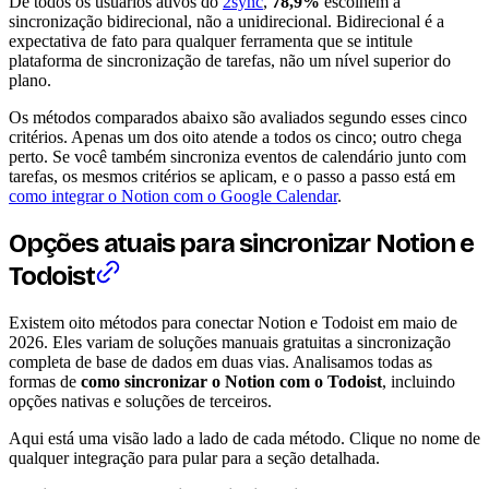
De todos os usuários ativos do
2sync
,
78,9%
escolhem a
sincronização bidirecional, não a unidirecional. Bidirecional é a
expectativa de fato para qualquer ferramenta que se intitule
plataforma de sincronização de tarefas, não um nível superior do
plano.
Os métodos comparados abaixo são avaliados segundo esses cinco
critérios. Apenas um dos oito atende a todos os cinco; outro chega
perto. Se você também sincroniza eventos de calendário junto com
tarefas, os mesmos critérios se aplicam, e o passo a passo está em
como integrar o Notion com o Google Calendar
.
Opções atuais para sincronizar Notion e
Todoist
Existem oito métodos para conectar Notion e Todoist em maio de
2026. Eles variam de soluções manuais gratuitas a sincronização
completa de base de dados em duas vias. Analisamos todas as
formas de
como sincronizar o Notion com o Todoist
, incluindo
opções nativas e soluções de terceiros.
Aqui está uma visão lado a lado de cada método. Clique no nome de
qualquer integração para pular para a seção detalhada.