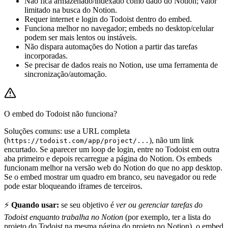
Não fica armazenado/indexado como dado do Notion; valor
limitado na busca do Notion.
Requer internet e login do Todoist dentro do embed.
Funciona melhor no navegador; embeds no desktop/celular
podem ser mais lentos ou instáveis.
Não dispara automações do Notion a partir das tarefas
incorporadas.
Se precisar de dados reais no Notion, use uma ferramenta de
sincronização/automação.
O embed do Todoist não funciona?
Soluções comuns: use a URL completa
(
), não um link
https://todoist.com/app/project/...
encurtado. Se aparecer um loop de login, entre no Todoist em outra
aba primeiro e depois recarregue a página do Notion. Os embeds
funcionam melhor na versão web do Notion do que no app desktop.
Se o embed mostrar um quadro em branco, seu navegador ou rede
pode estar bloqueando iframes de terceiros.
⚡
Quando usar:
se seu objetivo é
ver ou gerenciar tarefas do
Todoist enquanto trabalha no Notion
(por exemplo, ter a lista do
projeto do Todoist na mesma página do projeto no Notion), o embed