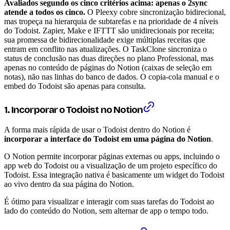
Avaliados segundo os cinco critérios acima: apenas o 2sync
atende a todos os cinco.
O Pleexy cobre sincronização bidirecional,
mas tropeça na hierarquia de subtarefas e na prioridade de 4 níveis
do Todoist. Zapier, Make e IFTTT são unidirecionais por receita;
sua promessa de bidirecionalidade exige múltiplas receitas que
entram em conflito nas atualizações. O TaskClone sincroniza o
status de conclusão nas duas direções no plano Professional, mas
apenas no conteúdo de páginas do Notion (caixas de seleção em
notas), não nas linhas do banco de dados. O copia-cola manual e o
embed do Todoist são apenas para consulta.
1. Incorporar o Todoist no Notion
A forma mais rápida de usar o Todoist dentro do Notion é
incorporar a interface do Todoist em uma página do Notion
.
O Notion permite incorporar páginas externas ou apps, incluindo o
app web do Todoist ou a visualização de um projeto específico do
Todoist. Essa integração nativa é basicamente um widget do Todoist
ao vivo dentro da sua página do Notion.
É ótimo para visualizar e interagir com suas tarefas do Todoist ao
lado do conteúdo do Notion, sem alternar de app o tempo todo.