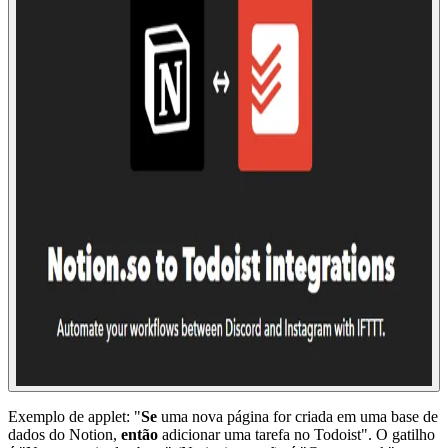
Exemplo de applet: "
Se
uma nova página for criada em uma base de
dados do Notion,
então
adicionar uma tarefa no Todoist". O gatilho