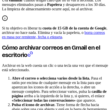
Usa
eliminar
cuando tengas claro que no lo vas a necesitar. Los
mensajes eliminados pasan a
Papelera
y desaparecen a los 30 días.
La limpieza de almacenamiento ocurre aquí, no al archivar.
Si tu objetivo es liberar tu
cuota de 15 GB de la cuenta de Google
,
archivar no hace nada. Elimina y vacía la papelera, o
borra correos
en masa por remitente, fecha o etiqueta
.
Cómo archivar correos en Gmail en el
escritorio
Archivar en la web cuesta un clic o una tecla una vez que el mensaje
está seleccionado.
Abre el correo o selecciona varios desde la lista.
Pasa el
ratón por encima de cualquier mensaje en la lista para que
aparezcan los iconos de acción a la derecha, o abre un
mensaje completo. Para seleccionar varios, pulsa la
casilla de
página
arriba a la izquierda de la lista y, si quieres, el enlace
«Seleccionar todas las conversaciones»
que aparece.
Pulsa el icono de archivar.
Tiene forma de flecha hacia
abajo sobre una caja abierta y está en la barra de herramientas