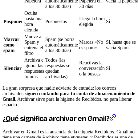
Papelera
automáticamente
Papelera en
vacía la papeler
a los 30 días)
30 días
Oculta
hasta una
Llega la hora
Posponer
Pospuestos
Sí
hora
elegida
elegida
Mueve a
Marcar
Spam (se borra
Spam y
Marcas «No
Sí, hasta que se
como
automáticamente
entrena el
es spam»
vacía Spam
spam
a los 30 días)
filtro
Archiva e
Todos (las
Reactivas la
ignora las
respuestas se
Silenciar
conversación
Sí
respuestas
quedan
o la buscas
futuras
archivadas)
La gran sorpresa que nadie advierte de entrada: los correos
archivados
siguen contando para tu cuota de almacenamiento de
Gmail
. Archivar sirve para la higiene de Recibidos, no para liberar
espacio.
¿Qué significa archivar en Gmail?
Archivar en Gmail es la ausencia de la etiqueta Recibidos. Gmail no
tiene una carpeta de Archivo; tiene etiquetas, y Recibidos es una de