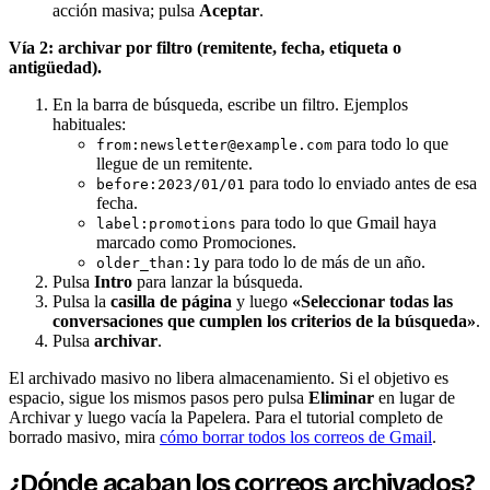
acción masiva; pulsa
Aceptar
.
Vía 2: archivar por filtro (remitente, fecha, etiqueta o
antigüedad).
En la barra de búsqueda, escribe un filtro. Ejemplos
habituales:
para todo lo que
from:newsletter@example.com
llegue de un remitente.
para todo lo enviado antes de esa
before:2023/01/01
fecha.
para todo lo que Gmail haya
label:promotions
marcado como Promociones.
para todo lo de más de un año.
older_than:1y
Pulsa
Intro
para lanzar la búsqueda.
Pulsa la
casilla de página
y luego
«Seleccionar todas las
conversaciones que cumplen los criterios de la búsqueda»
.
Pulsa
archivar
.
El archivado masivo no libera almacenamiento. Si el objetivo es
espacio, sigue los mismos pasos pero pulsa
Eliminar
en lugar de
Archivar y luego vacía la Papelera. Para el tutorial completo de
borrado masivo, mira
cómo borrar todos los correos de Gmail
.
¿Dónde acaban los correos archivados?