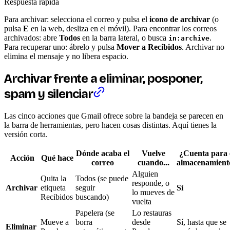
Respuesta rápida
Para archivar: selecciona el correo y pulsa el
icono de archivar
(o
pulsa
E
en la web, desliza en el móvil). Para encontrar los correos
archivados: abre
Todos
en la barra lateral, o busca
.
in:archive
Para recuperar uno: ábrelo y pulsa
Mover a Recibidos
. Archivar no
elimina el mensaje y no libera espacio.
Archivar frente a eliminar, posponer,
spam y silenciar
Las cinco acciones que Gmail ofrece sobre la bandeja se parecen en
la barra de herramientas, pero hacen cosas distintas. Aquí tienes la
versión corta.
Dónde acaba el
Vuelve
¿Cuenta para 
Acción
Qué hace
correo
cuando...
almacenamient
Alguien
Quita la
Todos (se puede
responde, o
Archivar
etiqueta
seguir
Sí
lo mueves de
Recibidos
buscando)
vuelta
Papelera (se
Lo restauras
Mueve a
borra
desde
Sí, hasta que se
Eliminar