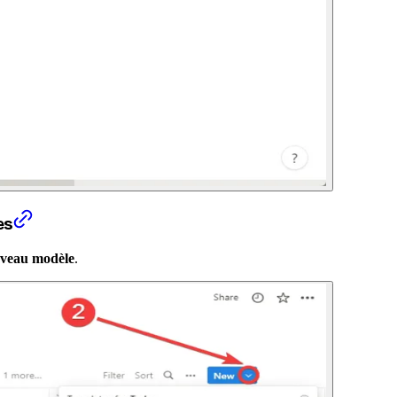
es
veau modèle
.