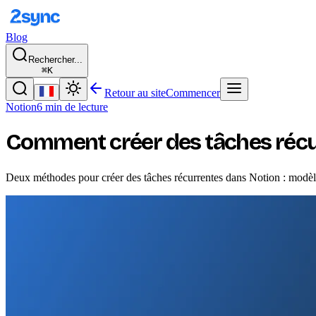
Blog
Rechercher...
⌘K
Retour au site
Commencer
Notion
6 min de lecture
Comment créer des tâches récu
Deux méthodes pour créer des tâches récurrentes dans Notion : modèle