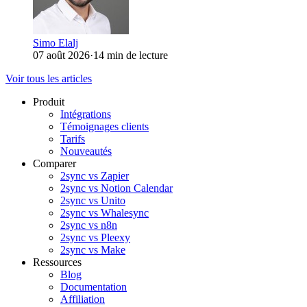
Simo Elalj
07 août 2026
·
14 min de lecture
Voir tous les articles
Produit
Intégrations
Témoignages clients
Tarifs
Nouveautés
Comparer
2sync vs Zapier
2sync vs Notion Calendar
2sync vs Unito
2sync vs Whalesync
2sync vs n8n
2sync vs Pleexy
2sync vs Make
Ressources
Blog
Documentation
Affiliation