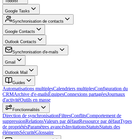
Todoist
Google Tasks
Synchronisation de contacts
Google Contacts
Outlook Contacts
Synchronisation d'e-mails
Gmail
Outlook Mail
Guides
Automatisations multiples
Calendriers multiples
Configuration du
CRM
Archive d'e-mails
Équipes
Connexions partagées
Journaux
d'activité
Outils en masse
Fonctionnalités
Direction de synchronisation
Filtres
Conflits
Comportement de
suppression
Relations
Valeurs par défaut
Ressource par défaut
Types
de propriétés
Paramètres avancés
Invitations
Statuts
Statuts des
éléments
Sécurité
Glossaire