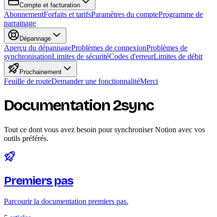
Compte et facturation
Abonnement
Forfaits et tarifs
Paramètres du compte
Programme de
parrainage
Dépannage
Aperçu du dépannage
Problèmes de connexion
Problèmes de
synchronisation
Limites de sécurité
Codes d'erreur
Limites de débit
Prochainement
Feuille de route
Demander une fonctionnalité
Merci
Documentation 2sync
Tout ce dont vous avez besoin pour synchroniser Notion avec vos
outils préférés.
Premiers pas
Parcourir la documentation premiers pas.