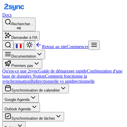
Docs
Rechercher...
⌘K
Demander à l'IA
Retour au site
Commencer
Documentation
Premiers pas
Qu'est-ce que 2sync
Guide de démarrage rapide
Configuration d'une
base de données Notion
Comment fonctionne la
synchronisation
Bidirectionnelle vs unidirectionnelle
Synchronisation de calendrier
Google Agenda
Outlook Agenda
Synchronisation de tâches