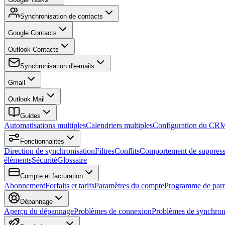
Synchronisation de contacts
Google Contacts
Outlook Contacts
Synchronisation d'e-mails
Gmail
Outlook Mail
Guides
Automatisations multiples
Calendriers multiples
Configuration du CR
Fonctionnalités
Direction de synchronisation
Filtres
Conflits
Comportement de suppress
éléments
Sécurité
Glossaire
Compte et facturation
Abonnement
Forfaits et tarifs
Paramètres du compte
Programme de parr
Dépannage
Aperçu du dépannage
Problèmes de connexion
Problèmes de synchron