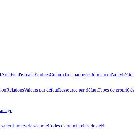
M
Archive d'e-mails
Équipes
Connexions partagées
Journaux d'activité
Out
ion
Relations
Valeurs par défaut
Ressource par défaut
Types de propriété
ainage
isation
Limites de sécurité
Codes d'erreur
Limites de débit