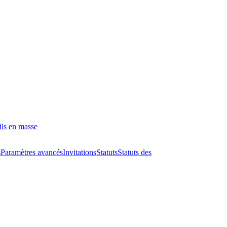
ils en masse
s
Paramètres avancés
Invitations
Statuts
Statuts des