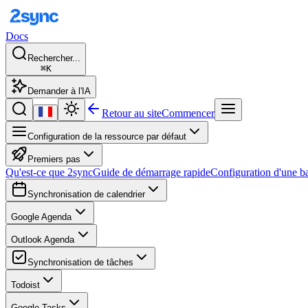
Docs
Rechercher...
⌘K
Demander à l'IA
Retour au site
Commencer
Configuration de la ressource par défaut
Premiers pas
Qu'est-ce que 2sync
Guide de démarrage rapide
Configuration d'une b
Synchronisation de calendrier
Google Agenda
Outlook Agenda
Synchronisation de tâches
Todoist
Google Tasks