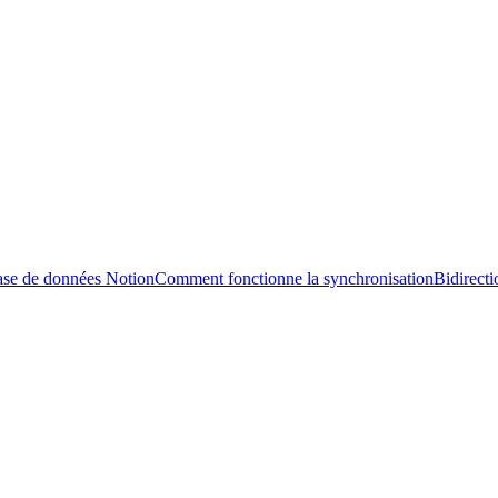
ase de données Notion
Comment fonctionne la synchronisation
Bidirecti