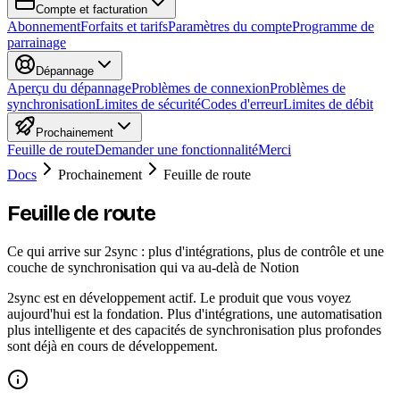
Compte et facturation
Abonnement
Forfaits et tarifs
Paramètres du compte
Programme de
parrainage
Dépannage
Aperçu du dépannage
Problèmes de connexion
Problèmes de
synchronisation
Limites de sécurité
Codes d'erreur
Limites de débit
Prochainement
Feuille de route
Demander une fonctionnalité
Merci
Docs
Prochainement
Feuille de route
Feuille de route
Ce qui arrive sur 2sync : plus d'intégrations, plus de contrôle et une
couche de synchronisation qui va au-delà de Notion
2sync est en développement actif. Le produit que vous voyez
aujourd'hui est la fondation. Plus d'intégrations, une automatisation
plus intelligente et des capacités de synchronisation plus profondes
sont déjà en cours de développement.