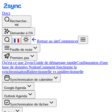
Docs
Rechercher...
⌘K
Demander à l'IA
Retour au site
Commencer
Feuille de route
Premiers pas
Qu'est-ce que 2sync
Guide de démarrage rapide
Configuration d'une
base de données Notion
Comment fonctionne la
synchronisation
Bidirectionnelle vs unidirectionnelle
Synchronisation de calendrier
Google Agenda
Outlook Agenda
Synchronisation de tâches