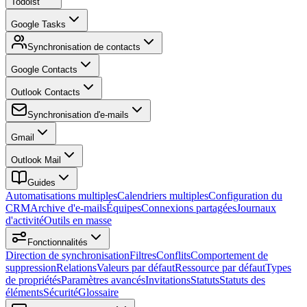
Todoist
Google Tasks
Synchronisation de contacts
Google Contacts
Outlook Contacts
Synchronisation d'e-mails
Gmail
Outlook Mail
Guides
Automatisations multiples
Calendriers multiples
Configuration du
CRM
Archive d'e-mails
Équipes
Connexions partagées
Journaux
d'activité
Outils en masse
Fonctionnalités
Direction de synchronisation
Filtres
Conflits
Comportement de
suppression
Relations
Valeurs par défaut
Ressource par défaut
Types
de propriétés
Paramètres avancés
Invitations
Statuts
Statuts des
éléments
Sécurité
Glossaire