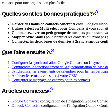
contacts pour une organisation plus facile.
Quelles sont les bonnes pratiques ?
Gardez des noms de contacts cohérents
entre Google/Outlook 
Utilisez Select ou Multi-select pour Company
si vous souhait
Commencez avec un petit groupe de contacts
pour tester ava
Mappez Sync Status
pour identifier les contacts qui n'ont pas 
Connectez les deux bases de données à 2sync avant de confi
Que faire ensuite ?
Configurer la synchronisation Google Contacts
ou
la synchroni
Comprendre le fonctionnement de la synchronisation de base de
Synchroniser les événements de calendrier pour lier les particip
Archiver les e-mails et les lier à votre CRM
Configurer le mappage de champs pour les contacts
Articles connexes
Google Contacts
: configuration de l'intégration Google Contac
Outlook Contacts
: configuration de l'intégration Outlook Cont