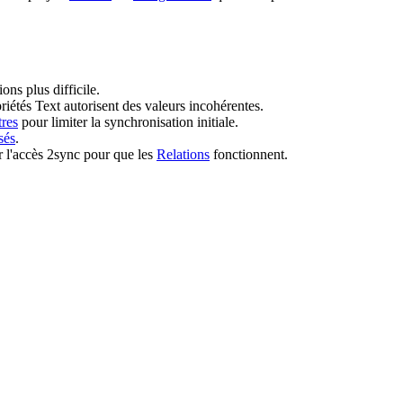
ns plus difficile.
iétés Text autorisent des valeurs incohérentes.
tres
pour limiter la synchronisation initiale.
sés
.
r l'accès 2sync pour que les
Relations
fonctionnent.