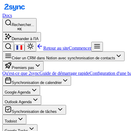
Docs
Rechercher...
⌘K
Demander à l'IA
Retour au site
Commencer
Créer un CRM dans Notion avec synchronisation de contacts
Premiers pas
Qu'est-ce que 2sync
Guide de démarrage rapide
Configuration d'une b
Synchronisation de calendrier
Google Agenda
Outlook Agenda
Synchronisation de tâches
Todoist
Google Tasks