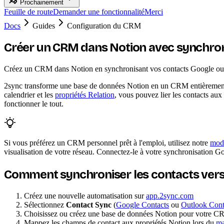
Prochainement
Feuille de route
Demander une fonctionnalité
Merci
Docs
Guides
Configuration du CRM
Créer un CRM dans Notion avec synchron
Créez un CRM dans Notion en synchronisant vos contacts Google ou Out
2sync transforme une base de données Notion en un CRM entièrement
calendrier et les
propriétés Relation
, vous pouvez lier les contacts aux
fonctionner le tout.
Si vous préférez un CRM personnel prêt à l'emploi, utilisez notre
modè
visualisation de votre réseau. Connectez-le à votre synchronisation G
Comment synchroniser les contacts vers
Créez une nouvelle automatisation sur
app.2sync.com
Sélectionnez
Contact Sync
(
Google Contacts
ou
Outlook Cont
Choisissez ou créez une base de données Notion pour votre 
Mappez les champs de contact aux propriétés Notion lors du
ma