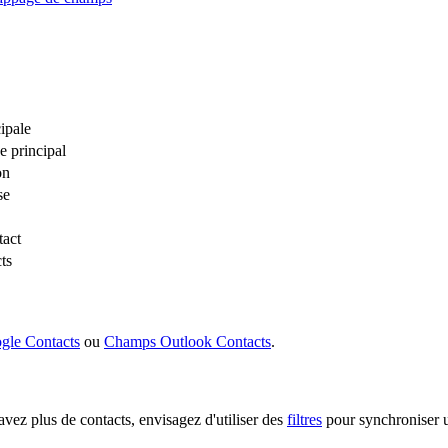
ipale
 principal
on
se
tact
ts
le Contacts
ou
Champs Outlook Contacts
.
vez plus de contacts, envisagez d'utiliser des
filtres
pour synchroniser 