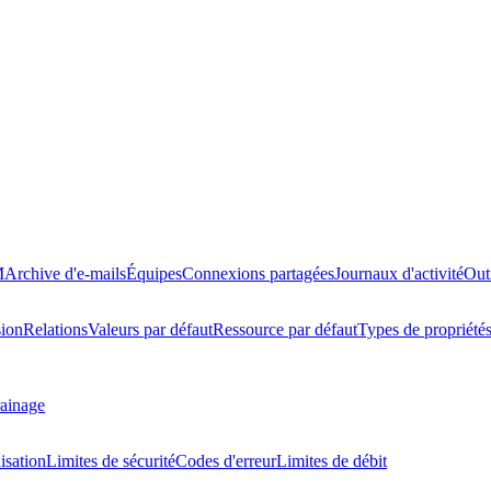
M
Archive d'e-mails
Équipes
Connexions partagées
Journaux d'activité
Out
ion
Relations
Valeurs par défaut
Ressource par défaut
Types de propriété
ainage
isation
Limites de sécurité
Codes d'erreur
Limites de débit