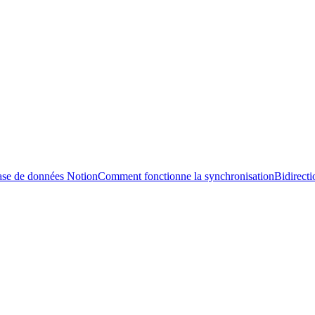
ase de données Notion
Comment fonctionne la synchronisation
Bidirecti