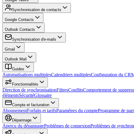
Synchronisation de contacts
Google Contacts
Outlook Contacts
Synchronisation d'e-mails
Gmail
Outlook Mail
Guides
Automatisations multiples
Calendriers multiples
Configuration du CR
Fonctionnalités
Direction de synchronisation
Filtres
Conflits
Comportement de suppress
éléments
Sécurité
Glossaire
Compte et facturation
Abonnement
Forfaits et tarifs
Paramètres du compte
Programme de parr
Dépannage
Aperçu du dépannage
Problèmes de connexion
Problèmes de synchron