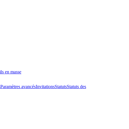
ils en masse
s
Paramètres avancés
Invitations
Statuts
Statuts des