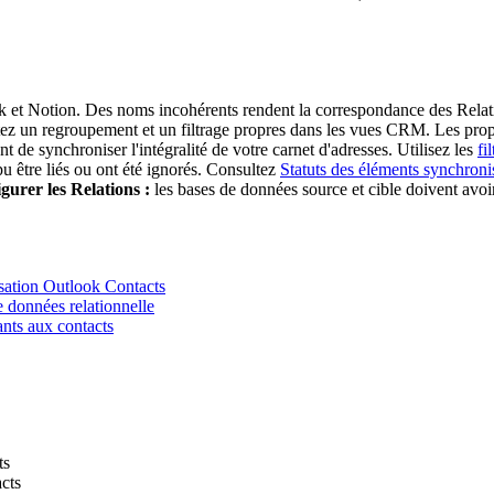
et Notion. Des noms incohérents rendent la correspondance des Relatio
ez un regroupement et un filtrage propres dans les vues CRM. Les propr
nt de synchroniser l'intégralité de votre carnet d'adresses. Utilisez les
fil
pu être liés ou ont été ignorés. Consultez
Statuts des éléments synchroni
gurer les Relations :
les bases de données source et cible doivent avoi
sation Outlook Contacts
 données relationnelle
ants aux contacts
ts
acts