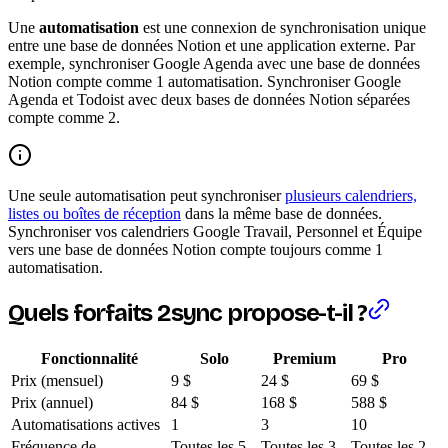
Une
automatisation
est une connexion de synchronisation unique
entre une base de données Notion et une application externe. Par
exemple, synchroniser Google Agenda avec une base de données
Notion compte comme 1 automatisation. Synchroniser Google
Agenda et Todoist avec deux bases de données Notion séparées
compte comme 2.
Une seule automatisation peut synchroniser
plusieurs calendriers,
listes ou boîtes de réception
dans la même base de données.
Synchroniser vos calendriers Google Travail, Personnel et Équipe
vers une base de données Notion compte toujours comme 1
automatisation.
Quels forfaits 2sync propose-t-il ?
Fonctionnalité
Solo
Premium
Pro
Prix (mensuel)
9 $
24 $
69 $
Prix (annuel)
84 $
168 $
588 $
Automatisations actives
1
3
10
Fréquence de
Toutes les 5
Toutes les 3
Toutes les 2