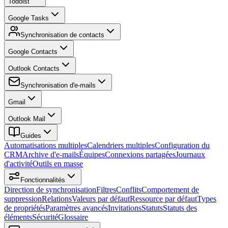
Todoist
Google Tasks
Synchronisation de contacts
Google Contacts
Outlook Contacts
Synchronisation d'e-mails
Gmail
Outlook Mail
Guides
Automatisations multiples
Calendriers multiples
Configuration du
CRM
Archive d'e-mails
Équipes
Connexions partagées
Journaux
d'activité
Outils en masse
Fonctionnalités
Direction de synchronisation
Filtres
Conflits
Comportement de
suppression
Relations
Valeurs par défaut
Ressource par défaut
Types
de propriétés
Paramètres avancés
Invitations
Statuts
Statuts des
éléments
Sécurité
Glossaire