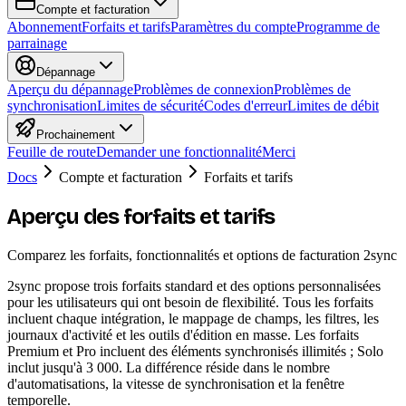
Compte et facturation
Abonnement
Forfaits et tarifs
Paramètres du compte
Programme de
parrainage
Dépannage
Aperçu du dépannage
Problèmes de connexion
Problèmes de
synchronisation
Limites de sécurité
Codes d'erreur
Limites de débit
Prochainement
Feuille de route
Demander une fonctionnalité
Merci
Docs
Compte et facturation
Forfaits et tarifs
Aperçu des forfaits et tarifs
Comparez les forfaits, fonctionnalités et options de facturation 2sync
2sync propose trois forfaits standard et des options personnalisées
pour les utilisateurs qui ont besoin de flexibilité. Tous les forfaits
incluent chaque intégration, le mappage de champs, les filtres, les
journaux d'activité et les outils d'édition en masse. Les forfaits
Premium et Pro incluent des éléments synchronisés illimités ; Solo
inclut jusqu'à 3 000. La différence réside dans le nombre
d'automatisations, la vitesse de synchronisation et la fenêtre
temporelle.