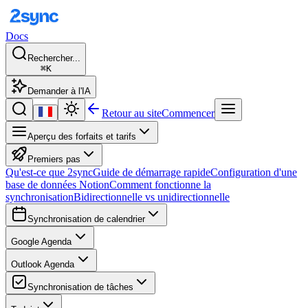
Docs
Rechercher...
⌘K
Demander à l'IA
Retour au site
Commencer
Aperçu des forfaits et tarifs
Premiers pas
Qu'est-ce que 2sync
Guide de démarrage rapide
Configuration d'une
base de données Notion
Comment fonctionne la
synchronisation
Bidirectionnelle vs unidirectionnelle
Synchronisation de calendrier
Google Agenda
Outlook Agenda
Synchronisation de tâches