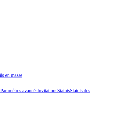
ils en masse
s
Paramètres avancés
Invitations
Statuts
Statuts des