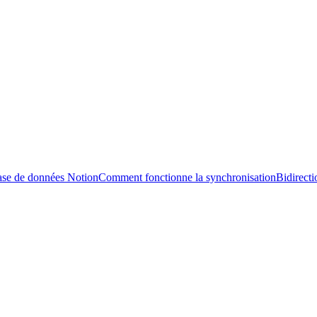
ase de données Notion
Comment fonctionne la synchronisation
Bidirecti