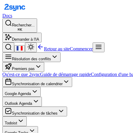
Docs
Rechercher...
⌘K
Demander à l'IA
Retour au site
Commencer
Résolution des conflits
Premiers pas
Qu'est-ce que 2sync
Guide de démarrage rapide
Configuration d'une b
Synchronisation de calendrier
Google Agenda
Outlook Agenda
Synchronisation de tâches
Todoist
Google Tasks