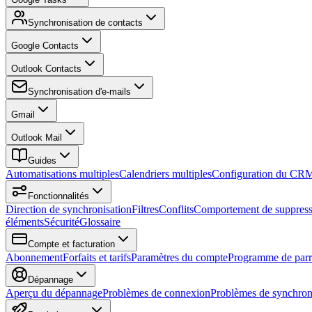
Synchronisation de contacts
Google Contacts
Outlook Contacts
Synchronisation d'e-mails
Gmail
Outlook Mail
Guides
Automatisations multiples
Calendriers multiples
Configuration du CR
Fonctionnalités
Direction de synchronisation
Filtres
Conflits
Comportement de suppress
éléments
Sécurité
Glossaire
Compte et facturation
Abonnement
Forfaits et tarifs
Paramètres du compte
Programme de parr
Dépannage
Aperçu du dépannage
Problèmes de connexion
Problèmes de synchron