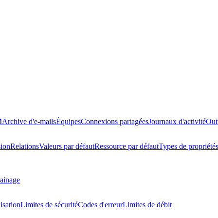
M
Archive d'e-mails
Équipes
Connexions partagées
Journaux d'activité
Out
ion
Relations
Valeurs par défaut
Ressource par défaut
Types de propriété
ainage
isation
Limites de sécurité
Codes d'erreur
Limites de débit