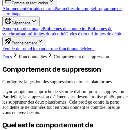
Compte et facturation
Abonnement
Forfaits et tarifs
Paramètres du compte
Programme de
parrainage
Dépannage
Aperçu du dépannage
Problèmes de connexion
Problèmes de
synchronisation
Limites de sécurité
Codes d'erreur
Limites de débit
Prochainement
Feuille de route
Demander une fonctionnalité
Merci
Docs
Fonctionnalités
Comportement de suppression
Comportement de suppression
Configurez la gestion des suppressions entre les plateformes
2sync adopte une approche de sécurité d'abord pour la suppression.
Par défaut, la suppression d'éléments les désynchronise plutôt que de
les supprimer des deux plateformes. Cela protège contre la perte
accidentelle de données tout en vous donnant le contrôle lorsque
vous en avez besoin.
Quel est le comportement de