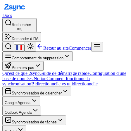
Docs
Rechercher...
⌘K
Demander à l'IA
Retour au site
Commencer
Comportement de suppression
Premiers pas
Qu'est-ce que 2sync
Guide de démarrage rapide
Configuration d'une
base de données Notion
Comment fonctionne la
synchronisation
Bidirectionnelle vs unidirectionnelle
Synchronisation de calendrier
Google Agenda
Outlook Agenda
Synchronisation de tâches