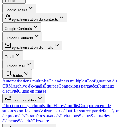
Todoist
Google Tasks
Synchronisation de contacts
Google Contacts
Outlook Contacts
Synchronisation d'e-mails
Gmail
Outlook Mail
Guides
Automatisations multiples
Calendriers multiples
Configuration du
CRM
Archive d'e-mails
Équipes
Connexions partagées
Journaux
d'activité
Outils en masse
Fonctionnalités
Direction de synchronisation
Filtres
Conflits
Comportement de
suppression
Relations
Valeurs par défaut
Ressource par défaut
Types
de propriétés
Paramètres avancés
Invitations
Statuts
Statuts des
éléments
Sécurité
Glossaire