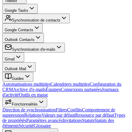
Todoist
Google Tasks
Synchronisation de contacts
Google Contacts
Outlook Contacts
Synchronisation d'e-mails
Gmail
Outlook Mail
Guides
Automatisations multiples
Calendriers multiples
Configuration du
CRM
Archive d'e-mails
Équipes
Connexions partagées
Journaux
d'activité
Outils en masse
Fonctionnalités
Direction de synchronisation
Filtres
Conflits
Comportement de
suppression
Relations
Valeurs par défaut
Ressource par défaut
Types
de propriétés
Paramètres avancés
Invitations
Statuts
Statuts des
éléments
Sécurité
Glossaire