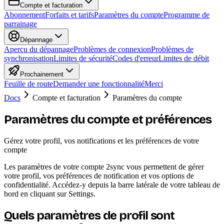
Compte et facturation
Abonnement
Forfaits et tarifs
Paramètres du compte
Programme de
parrainage
Dépannage
Aperçu du dépannage
Problèmes de connexion
Problèmes de
synchronisation
Limites de sécurité
Codes d'erreur
Limites de débit
Prochainement
Feuille de route
Demander une fonctionnalité
Merci
Docs
Compte et facturation
Paramètres du compte
Paramètres du compte et préférences
Gérez votre profil, vos notifications et les préférences de votre
compte
Les paramètres de votre compte 2sync vous permettent de gérer
votre profil, vos préférences de notification et vos options de
confidentialité. Accédez-y depuis la barre latérale de votre tableau de
bord en cliquant sur Settings.
Quels paramètres de profil sont