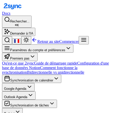
Docs
Rechercher...
⌘K
Demander à l'IA
Retour au site
Commencer
Paramètres du compte et préférences
Premiers pas
Qu'est-ce que 2sync
Guide de démarrage rapide
Configuration d'une
base de données Notion
Comment fonctionne la
synchronisation
Bidirectionnelle vs unidirectionnelle
Synchronisation de calendrier
Google Agenda
Outlook Agenda
Synchronisation de tâches