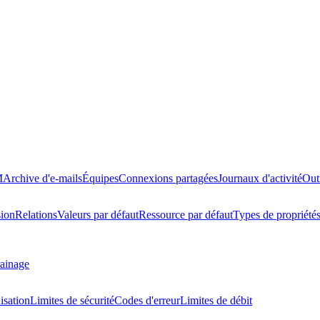
M
Archive d'e-mails
Équipes
Connexions partagées
Journaux d'activité
Out
ion
Relations
Valeurs par défaut
Ressource par défaut
Types de propriété
ainage
isation
Limites de sécurité
Codes d'erreur
Limites de débit