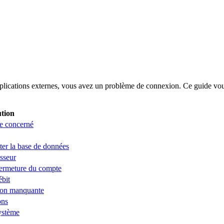
plications externes, vous avez un problème de connexion. Ce guide vous
ution
ce concerné
ter la base de données
sseur
fermeture du compte
ébit
ion manquante
ons
système