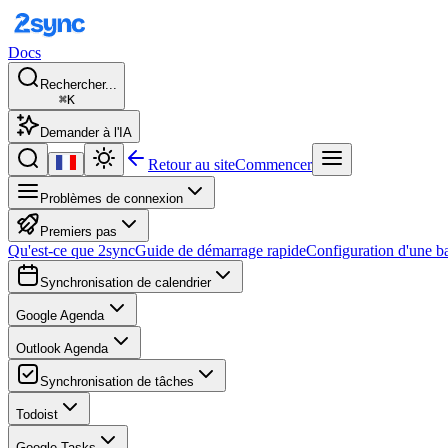
Docs
Rechercher...
⌘K
Demander à l'IA
Retour au site
Commencer
Problèmes de connexion
Premiers pas
Qu'est-ce que 2sync
Guide de démarrage rapide
Configuration d'une b
Synchronisation de calendrier
Google Agenda
Outlook Agenda
Synchronisation de tâches
Todoist
Google Tasks