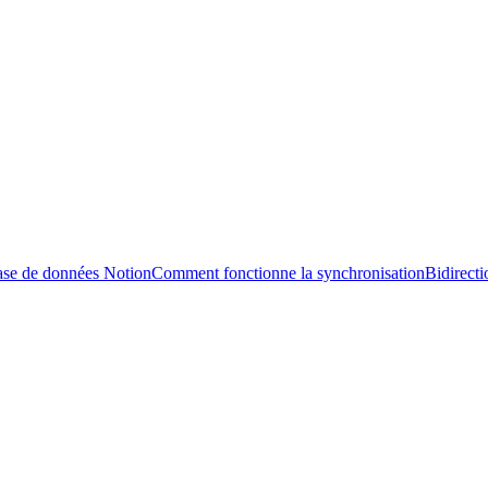
ase de données Notion
Comment fonctionne la synchronisation
Bidirecti