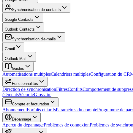
Synchronisation de contacts
Google Contacts
Outlook Contacts
Synchronisation d'e-mails
Gmail
Outlook Mail
Guides
Automatisations multiples
Calendriers multiples
Configuration du CR
Fonctionnalités
Direction de synchronisation
Filtres
Conflits
Comportement de suppress
éléments
Sécurité
Glossaire
Compte et facturation
Abonnement
Forfaits et tarifs
Paramètres du compte
Programme de parr
Dépannage
Aperçu du dépannage
Problèmes de connexion
Problèmes de synchron