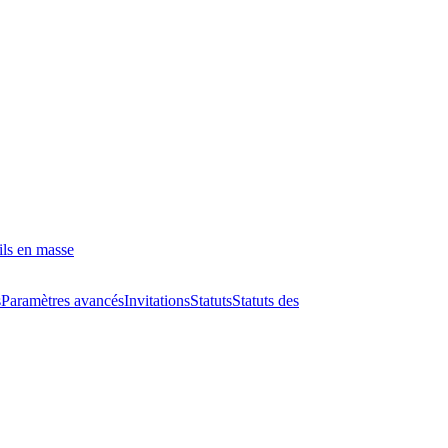
ils en masse
s
Paramètres avancés
Invitations
Statuts
Statuts des