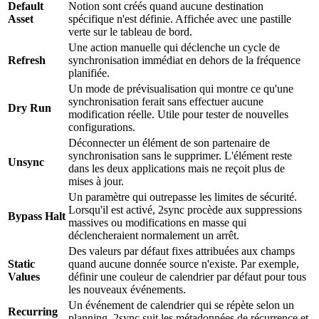
Default
Notion sont créés quand aucune destination
Asset
spécifique n'est définie. Affichée avec une pastille
verte sur le tableau de bord.
Une action manuelle qui déclenche un cycle de
Refresh
synchronisation immédiat en dehors de la fréquence
planifiée.
Un mode de prévisualisation qui montre ce qu'une
synchronisation ferait sans effectuer aucune
Dry Run
modification réelle. Utile pour tester de nouvelles
configurations.
Déconnecter un élément de son partenaire de
synchronisation sans le supprimer. L'élément reste
Unsync
dans les deux applications mais ne reçoit plus de
mises à jour.
Un paramètre qui outrepasse les limites de sécurité.
Lorsqu'il est activé, 2sync procède aux suppressions
Bypass Halt
massives ou modifications en masse qui
déclencheraient normalement un arrêt.
Des valeurs par défaut fixes attribuées aux champs
Static
quand aucune donnée source n'existe. Par exemple,
Values
définir une couleur de calendrier par défaut pour tous
les nouveaux événements.
Un événement de calendrier qui se répète selon un
Recurring
planning. 2sync suit les métadonnées de récurrence et