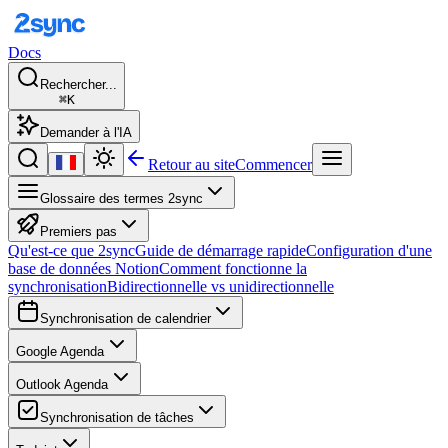
Docs
Rechercher...
⌘K
Demander à l'IA
Retour au site
Commencer
Glossaire des termes 2sync
Premiers pas
Qu'est-ce que 2sync
Guide de démarrage rapide
Configuration d'une
base de données Notion
Comment fonctionne la
synchronisation
Bidirectionnelle vs unidirectionnelle
Synchronisation de calendrier
Google Agenda
Outlook Agenda
Synchronisation de tâches