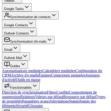
Todoist
Google Tasks
Synchronisation de contacts
Google Contacts
Outlook Contacts
Synchronisation d'e-mails
Gmail
Outlook Mail
Guides
Automatisations multiples
Calendriers multiples
Configuration du
CRM
Archive d'e-mails
Équipes
Connexions partagées
Journaux
d'activité
Outils en masse
Fonctionnalités
Direction de synchronisation
Filtres
Conflits
Comportement de
suppression
Relations
Valeurs par défaut
Ressource par défaut
Types
de propriétés
Paramètres avancés
Invitations
Statuts
Statuts des
éléments
Sécurité
Glossaire