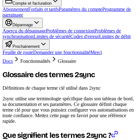
Compte et facturation
Abonnement
Forfaits et tarifs
Paramètres du compte
Programme de
parrainage
Dépannage
Aperçu du dépannage
Problèmes de connexion
Problèmes de
synchronisation
Limites de sécurité
Codes d'erreur
Limites de débit
Prochainement
Feuille de route
Demander une fonctionnalité
Merci
Docs
Fonctionnalités
Glossaire
Glossaire des termes 2sync
Définitions de chaque terme clé utilisé dans 2sync
2sync utilise une terminologie spécifique dans son tableau de bord,
sa documentation et ses paramètres. Ce glossaire définit chaque
terme clé pour que vous puissiez configurer vos automatisations en
toute confiance. Mettez cette page en favori pour une référence
rapide.
Que signifient les termes 2sync ?