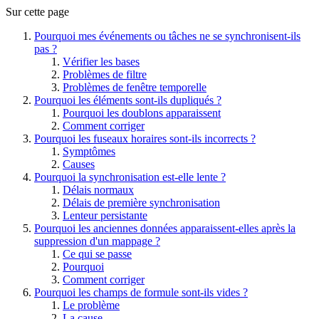
Sur cette page
Pourquoi mes événements ou tâches ne se synchronisent-ils
pas ?
Vérifier les bases
Problèmes de filtre
Problèmes de fenêtre temporelle
Pourquoi les éléments sont-ils dupliqués ?
Pourquoi les doublons apparaissent
Comment corriger
Pourquoi les fuseaux horaires sont-ils incorrects ?
Symptômes
Causes
Pourquoi la synchronisation est-elle lente ?
Délais normaux
Délais de première synchronisation
Lenteur persistante
Pourquoi les anciennes données apparaissent-elles après la
suppression d'un mappage ?
Ce qui se passe
Pourquoi
Comment corriger
Pourquoi les champs de formule sont-ils vides ?
Le problème
La cause