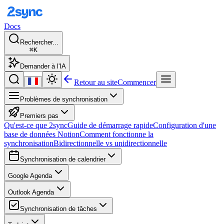
Docs
Rechercher...
⌘K
Demander à l'IA
Retour au site
Commencer
Problèmes de synchronisation
Premiers pas
Qu'est-ce que 2sync
Guide de démarrage rapide
Configuration d'une
base de données Notion
Comment fonctionne la
synchronisation
Bidirectionnelle vs unidirectionnelle
Synchronisation de calendrier
Google Agenda
Outlook Agenda
Synchronisation de tâches