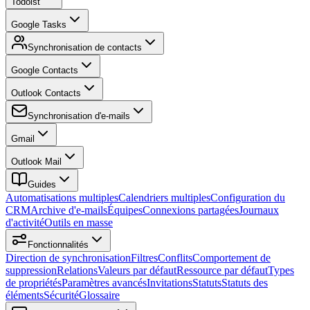
Todoist
Google Tasks
Synchronisation de contacts
Google Contacts
Outlook Contacts
Synchronisation d'e-mails
Gmail
Outlook Mail
Guides
Automatisations multiples
Calendriers multiples
Configuration du
CRM
Archive d'e-mails
Équipes
Connexions partagées
Journaux
d'activité
Outils en masse
Fonctionnalités
Direction de synchronisation
Filtres
Conflits
Comportement de
suppression
Relations
Valeurs par défaut
Ressource par défaut
Types
de propriétés
Paramètres avancés
Invitations
Statuts
Statuts des
éléments
Sécurité
Glossaire