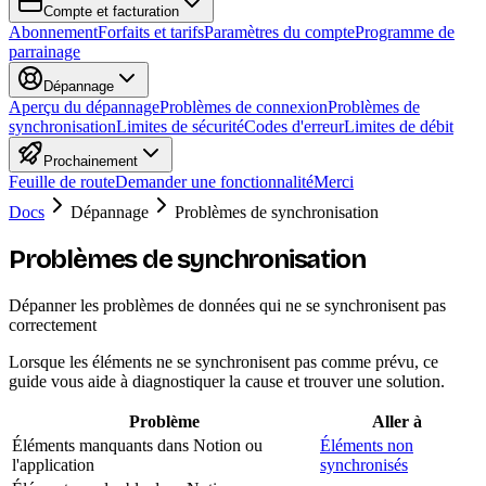
Compte et facturation
Abonnement
Forfaits et tarifs
Paramètres du compte
Programme de
parrainage
Dépannage
Aperçu du dépannage
Problèmes de connexion
Problèmes de
synchronisation
Limites de sécurité
Codes d'erreur
Limites de débit
Prochainement
Feuille de route
Demander une fonctionnalité
Merci
Docs
Dépannage
Problèmes de synchronisation
Problèmes de synchronisation
Dépanner les problèmes de données qui ne se synchronisent pas
correctement
Lorsque les éléments ne se synchronisent pas comme prévu, ce
guide vous aide à diagnostiquer la cause et trouver une solution.
Problème
Aller à
Éléments manquants dans Notion ou
Éléments non
l'application
synchronisés