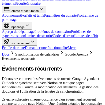
éléments
Sécurité
Glossaire
Compte et facturation
Abonnement
Forfaits et tarifs
Paramètres du compte
Programme de
parrainage
Dépannage
Aperçu du dépannage
Problèmes de connexion
Problèmes de
synchronisation
Limites de sécurité
Codes d'erreur
Limites de débit
Prochainement
Feuille de route
Demander une fonctionnalité
Merci
Docs
Synchronisation de calendrier
Google Agenda
Événements récurrents
Événements récurrents
Découvrez comment les événements récurrents Google Agenda et
Outlook se synchronisent vers Notion en tant que pages
individuelles. Couvre la modification des instances, la gestion des
doublons et l'utilisation de la fenêtre de synchronisation
2sync synchronise chaque occurrence d'un événement récurrent
comme sa propre page Notion. Une réunion d'équipe hebdomadaire