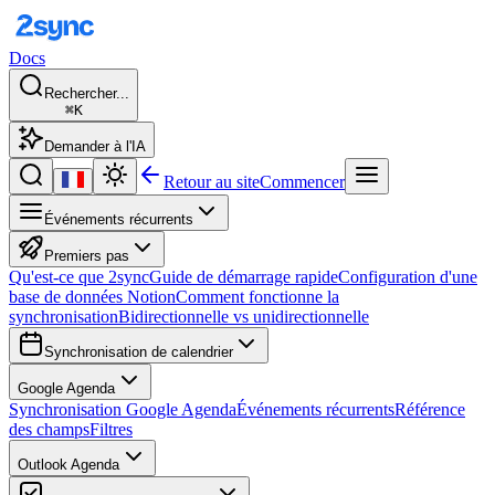
Docs
Rechercher...
⌘K
Demander à l'IA
Retour au site
Commencer
Événements récurrents
Premiers pas
Qu'est-ce que 2sync
Guide de démarrage rapide
Configuration d'une
base de données Notion
Comment fonctionne la
synchronisation
Bidirectionnelle vs unidirectionnelle
Synchronisation de calendrier
Google Agenda
Synchronisation Google Agenda
Événements récurrents
Référence
des champs
Filtres
Outlook Agenda