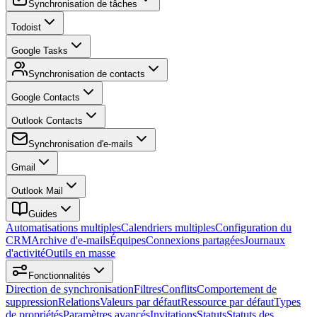
Synchronisation de tâches
Todoist
Google Tasks
Synchronisation de contacts
Google Contacts
Outlook Contacts
Synchronisation d'e-mails
Gmail
Outlook Mail
Guides
Automatisations multiples
Calendriers multiples
Configuration du
CRM
Archive d'e-mails
Équipes
Connexions partagées
Journaux
d'activité
Outils en masse
Fonctionnalités
Direction de synchronisation
Filtres
Conflits
Comportement de
suppression
Relations
Valeurs par défaut
Ressource par défaut
Types
de propriétés
Paramètres avancés
Invitations
Statuts
Statuts des