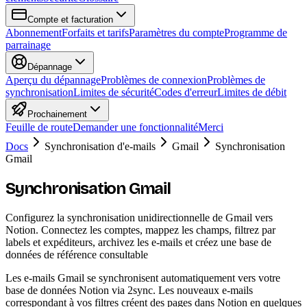
Compte et facturation
Abonnement
Forfaits et tarifs
Paramètres du compte
Programme de
parrainage
Dépannage
Aperçu du dépannage
Problèmes de connexion
Problèmes de
synchronisation
Limites de sécurité
Codes d'erreur
Limites de débit
Prochainement
Feuille de route
Demander une fonctionnalité
Merci
Docs
Synchronisation d'e-mails
Gmail
Synchronisation
Gmail
Synchronisation Gmail
Configurez la synchronisation unidirectionnelle de Gmail vers
Notion. Connectez les comptes, mappez les champs, filtrez par
labels et expéditeurs, archivez les e-mails et créez une base de
données de référence consultable
Les e-mails Gmail se synchronisent automatiquement vers votre
base de données Notion via 2sync. Les nouveaux e-mails
correspondant à vos filtres créent des pages dans Notion en quelques