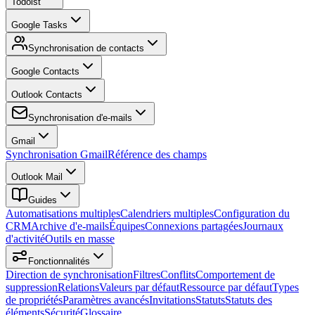
Todoist
Google Tasks
Synchronisation de contacts
Google Contacts
Outlook Contacts
Synchronisation d'e-mails
Gmail
Synchronisation Gmail
Référence des champs
Outlook Mail
Guides
Automatisations multiples
Calendriers multiples
Configuration du
CRM
Archive d'e-mails
Équipes
Connexions partagées
Journaux
d'activité
Outils en masse
Fonctionnalités
Direction de synchronisation
Filtres
Conflits
Comportement de
suppression
Relations
Valeurs par défaut
Ressource par défaut
Types
de propriétés
Paramètres avancés
Invitations
Statuts
Statuts des
éléments
Sécurité
Glossaire