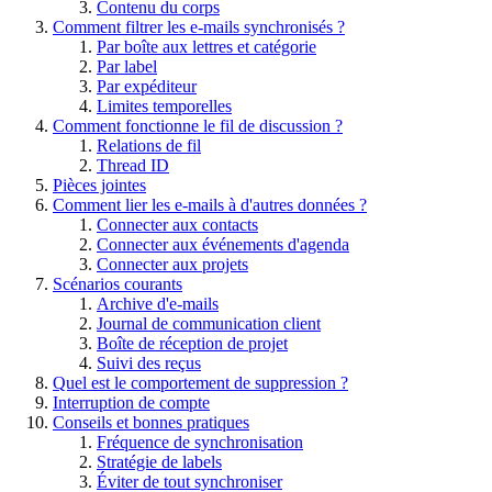
Contenu du corps
Comment filtrer les e-mails synchronisés ?
Par boîte aux lettres et catégorie
Par label
Par expéditeur
Limites temporelles
Comment fonctionne le fil de discussion ?
Relations de fil
Thread ID
Pièces jointes
Comment lier les e-mails à d'autres données ?
Connecter aux contacts
Connecter aux événements d'agenda
Connecter aux projets
Scénarios courants
Archive d'e-mails
Journal de communication client
Boîte de réception de projet
Suivi des reçus
Quel est le comportement de suppression ?
Interruption de compte
Conseils et bonnes pratiques
Fréquence de synchronisation
Stratégie de labels
Éviter de tout synchroniser