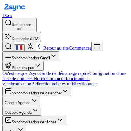
Docs
Rechercher...
⌘K
Demander à l'IA
Retour au site
Commencer
Synchronisation Gmail
Premiers pas
Qu'est-ce que 2sync
Guide de démarrage rapide
Configuration d'une
base de données Notion
Comment fonctionne la
synchronisation
Bidirectionnelle vs unidirectionnelle
Synchronisation de calendrier
Google Agenda
Outlook Agenda
Synchronisation de tâches