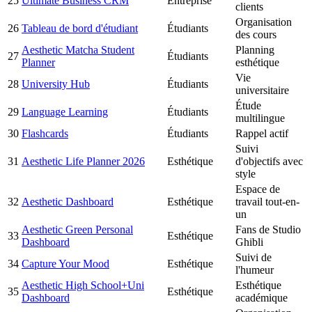
25
Ultimate Business CRM
Entreprise
clients
Organisation
26
Tableau de bord d'étudiant
Étudiants
des cours
Aesthetic Matcha Student
Planning
27
Étudiants
Planner
esthétique
Vie
28
University Hub
Étudiants
universitaire
Étude
29
Language Learning
Étudiants
multilingue
30
Flashcards
Étudiants
Rappel actif
Suivi
31
Aesthetic Life Planner 2026
Esthétique
d'objectifs avec
style
Espace de
32
Aesthetic Dashboard
Esthétique
travail tout-en-
un
Aesthetic Green Personal
Fans de Studio
33
Esthétique
Dashboard
Ghibli
Suivi de
34
Capture Your Mood
Esthétique
l'humeur
Aesthetic High School+Uni
Esthétique
35
Esthétique
Dashboard
académique