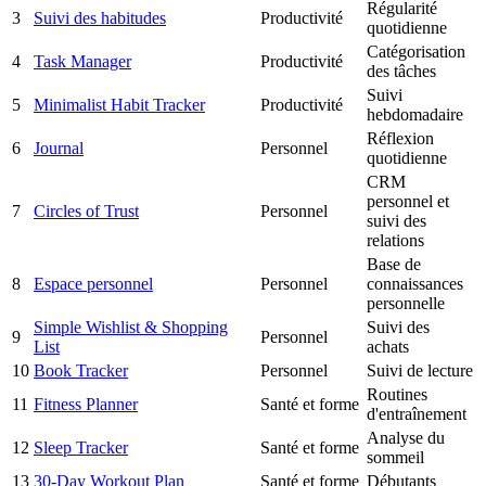
Régularité
3
Suivi des habitudes
Productivité
quotidienne
Catégorisation
4
Task Manager
Productivité
des tâches
Suivi
5
Minimalist Habit Tracker
Productivité
hebdomadaire
Réflexion
6
Journal
Personnel
quotidienne
CRM
personnel et
7
Circles of Trust
Personnel
suivi des
relations
Base de
8
Espace personnel
Personnel
connaissances
personnelle
Simple Wishlist & Shopping
Suivi des
9
Personnel
List
achats
10
Book Tracker
Personnel
Suivi de lecture
Routines
11
Fitness Planner
Santé et forme
d'entraînement
Analyse du
12
Sleep Tracker
Santé et forme
sommeil
13
30-Day Workout Plan
Santé et forme
Débutants