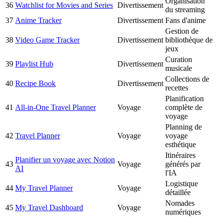
Organisation
36
Watchlist for Movies and Series
Divertissement
du streaming
37
Anime Tracker
Divertissement
Fans d'anime
Gestion de
38
Video Game Tracker
Divertissement
bibliothèque de
jeux
Curation
39
Playlist Hub
Divertissement
musicale
Collections de
40
Recipe Book
Divertissement
recettes
Planification
41
All-in-One Travel Planner
Voyage
complète de
voyage
Planning de
42
Travel Planner
Voyage
voyage
esthétique
Itinéraires
Planifier un voyage avec Notion
43
Voyage
générés par
AI
l'IA
Logistique
44
My Travel Planner
Voyage
détaillée
Nomades
45
My Travel Dashboard
Voyage
numériques