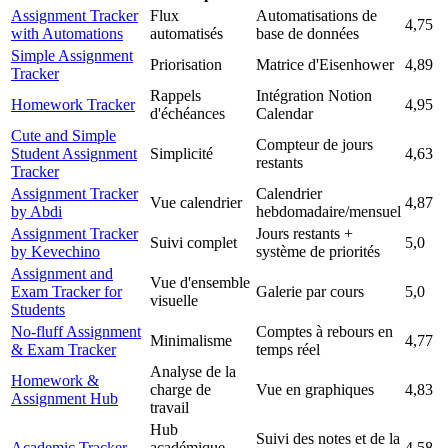
Assignment Tracker
Flux
Automatisations de
4,75
with Automations
automatisés
base de données
Simple Assignment
Priorisation
Matrice d'Eisenhower
4,89
Tracker
Rappels
Intégration Notion
Homework Tracker
4,95
d'échéances
Calendar
Cute and Simple
Compteur de jours
Student Assignment
Simplicité
4,63
restants
Tracker
Assignment Tracker
Calendrier
Vue calendrier
4,87
by Abdi
hebdomadaire/mensuel
Assignment Tracker
Jours restants +
Suivi complet
5,0
by Kevechino
système de priorités
Assignment and
Vue d'ensemble
Exam Tracker for
Galerie par cours
5,0
visuelle
Students
No-fluff Assignment
Comptes à rebours en
Minimalisme
4,77
& Exam Tracker
temps réel
Analyse de la
Homework &
charge de
Vue en graphiques
4,83
Assignment Hub
travail
Hub
Suivi des notes et de la
Academic Tracker
académique
4,58