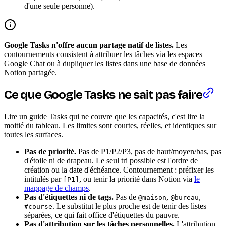
d'une seule personne).
Google Tasks n'offre aucun partage natif de listes.
Les
contournements consistent à attribuer les tâches via les espaces
Google Chat ou à dupliquer les listes dans une base de données
Notion partagée.
Ce que Google Tasks ne sait pas faire
Lire un guide Tasks qui ne couvre que les capacités, c'est lire la
moitié du tableau. Les limites sont courtes, réelles, et identiques sur
toutes les surfaces.
Pas de priorité.
Pas de P1/P2/P3, pas de haut/moyen/bas, pas
d'étoile ni de drapeau. Le seul tri possible est l'ordre de
création ou la date d'échéance. Contournement : préfixer les
intitulés par
, ou tenir la priorité dans Notion via
le
[P1]
mappage de champs
.
Pas d'étiquettes ni de tags.
Pas de
,
,
@maison
@bureau
. Le substitut le plus proche est de tenir des listes
#course
séparées, ce qui fait office d'étiquettes du pauvre.
Pas d'attribution sur les tâches personnelles.
L'attribution