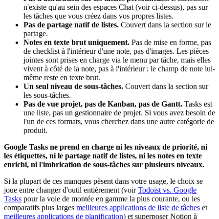
n'existe qu'au sein des espaces Chat (voir ci-dessus), pas sur
les tâches que vous créez dans vos propres listes.
Pas de partage natif de listes.
Couvert dans la section sur le
partage.
Notes en texte brut uniquement.
Pas de mise en forme, pas
de checklist à l'intérieur d'une note, pas d'images. Les pièces
jointes sont prises en charge via le menu par tâche, mais elles
vivent à côté de la note, pas à l'intérieur ; le champ de note lui-
même reste en texte brut.
Un seul niveau de sous-tâches.
Couvert dans la section sur
les sous-tâches.
Pas de vue projet, pas de Kanban, pas de Gantt.
Tasks est
une liste, pas un gestionnaire de projet. Si vous avez besoin de
l'un de ces formats, vous cherchez dans une autre catégorie de
produit.
Google Tasks ne prend en charge ni les niveaux de priorité, ni
les étiquettes, ni le partage natif de listes, ni les notes en texte
enrichi, ni l'imbrication de sous-tâches sur plusieurs niveaux.
Si la plupart de ces manques pèsent dans votre usage, le choix se
joue entre changer d'outil entièrement (voir
Todoist vs. Google
Tasks
pour la voie de montée en gamme la plus courante, ou les
comparatifs plus larges
meilleures applications de liste de tâches
et
meilleures applications de planification
) et superposer Notion à