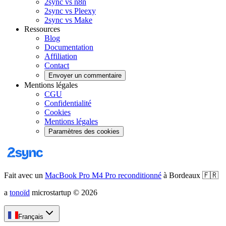
2sync vs n8n
2sync vs Pleexy
2sync vs Make
Ressources
Blog
Documentation
Affiliation
Contact
Envoyer un commentaire
Mentions légales
CGU
Confidentialité
Cookies
Mentions légales
Paramètres des cookies
Fait avec un
MacBook Pro M4 Pro reconditionné
à Bordeaux
🇫🇷
a
tonoïd
microstartup
©
2026
Français