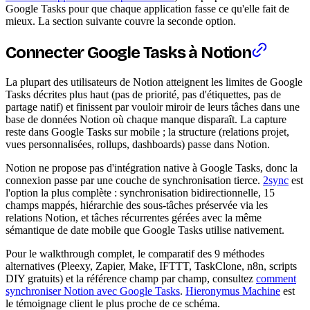
Google Tasks pour que chaque application fasse ce qu'elle fait de
mieux. La section suivante couvre la seconde option.
Connecter Google Tasks à Notion
La plupart des utilisateurs de Notion atteignent les limites de Google
Tasks décrites plus haut (pas de priorité, pas d'étiquettes, pas de
partage natif) et finissent par vouloir miroir de leurs tâches dans une
base de données Notion où chaque manque disparaît. La capture
reste dans Google Tasks sur mobile ; la structure (relations projet,
vues personnalisées, rollups, dashboards) passe dans Notion.
Notion ne propose pas d'intégration native à Google Tasks, donc la
connexion passe par une couche de synchronisation tierce.
2sync
est
l'option la plus complète : synchronisation bidirectionnelle, 15
champs mappés, hiérarchie des sous-tâches préservée via les
relations Notion, et tâches récurrentes gérées avec la même
sémantique de date mobile que Google Tasks utilise nativement.
Pour le walkthrough complet, le comparatif des 9 méthodes
alternatives (Pleexy, Zapier, Make, IFTTT, TaskClone, n8n, scripts
DIY gratuits) et la référence champ par champ, consultez
comment
synchroniser Notion avec Google Tasks
.
Hieronymus Machine
est
le témoignage client le plus proche de ce schéma.