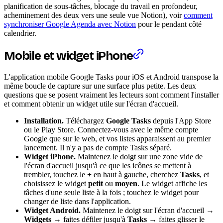
planification de sous-tâches, blocage du travail en profondeur,
acheminement des deux vers une seule vue Notion), voir
comment
synchroniser Google Agenda avec Notion
pour le pendant côté
calendrier.
Mobile et widget iPhone
L'application mobile Google Tasks pour iOS et Android transpose la
même boucle de capture sur une surface plus petite. Les deux
questions que se posent vraiment les lecteurs sont comment l'installer
et comment obtenir un widget utile sur l'écran d'accueil.
Installation.
Téléchargez
Google Tasks
depuis l'App Store
ou le Play Store. Connectez-vous avec le même compte
Google que sur le web, et vos listes apparaissent au premier
lancement. Il n'y a pas de compte Tasks séparé.
Widget iPhone.
Maintenez le doigt sur une zone vide de
l'écran d'accueil jusqu'à ce que les icônes se mettent à
trembler, touchez le
+
en haut à gauche, cherchez
Tasks
, et
choisissez le widget
petit
ou
moyen
. Le widget affiche les
tâches d'une seule liste à la fois ; touchez le widget pour
changer de liste dans l'application.
Widget Android.
Maintenez le doigt sur l'écran d'accueil →
Widgets
→ faites défiler jusqu'à
Tasks
→ faites glisser le