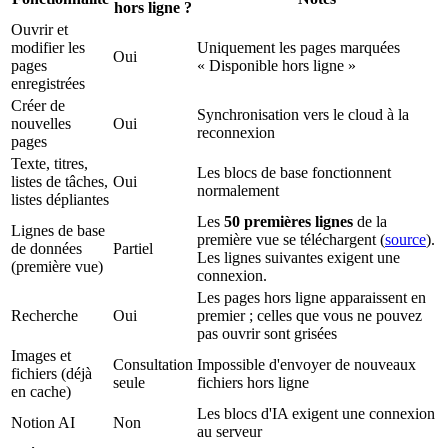
hors ligne ?
Ouvrir et
modifier les
Uniquement les pages marquées
Oui
pages
« Disponible hors ligne »
enregistrées
Créer de
Synchronisation vers le cloud à la
nouvelles
Oui
reconnexion
pages
Texte, titres,
Les blocs de base fonctionnent
listes de tâches,
Oui
normalement
listes dépliantes
Les
50 premières lignes
de la
Lignes de base
première vue se téléchargent (
source
).
de données
Partiel
Les lignes suivantes exigent une
(première vue)
connexion.
Les pages hors ligne apparaissent en
Recherche
Oui
premier ; celles que vous ne pouvez
pas ouvrir sont grisées
Images et
Consultation
Impossible d'envoyer de nouveaux
fichiers (déjà
seule
fichiers hors ligne
en cache)
Les blocs d'IA exigent une connexion
Notion AI
Non
au serveur