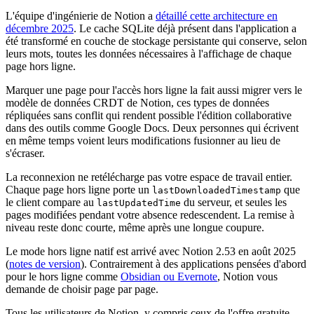
L'équipe d'ingénierie de Notion a
détaillé cette architecture en
décembre 2025
. Le cache SQLite déjà présent dans l'application a
été transformé en couche de stockage persistante qui conserve, selon
leurs mots, toutes les données nécessaires à l'affichage de chaque
page hors ligne.
Marquer une page pour l'accès hors ligne la fait aussi migrer vers le
modèle de données CRDT de Notion, ces types de données
répliquées sans conflit qui rendent possible l'édition collaborative
dans des outils comme Google Docs. Deux personnes qui écrivent
en même temps voient leurs modifications fusionner au lieu de
s'écraser.
La reconnexion ne retélécharge pas votre espace de travail entier.
Chaque page hors ligne porte un
que
lastDownloadedTimestamp
le client compare au
du serveur, et seules les
lastUpdatedTime
pages modifiées pendant votre absence redescendent. La remise à
niveau reste donc courte, même après une longue coupure.
Le mode hors ligne natif est arrivé avec Notion 2.53 en août 2025
(
notes de version
). Contrairement à des applications pensées d'abord
pour le hors ligne comme
Obsidian ou Evernote
, Notion vous
demande de choisir page par page.
Tous les utilisateurs de Notion, y compris ceux de l'offre gratuite,