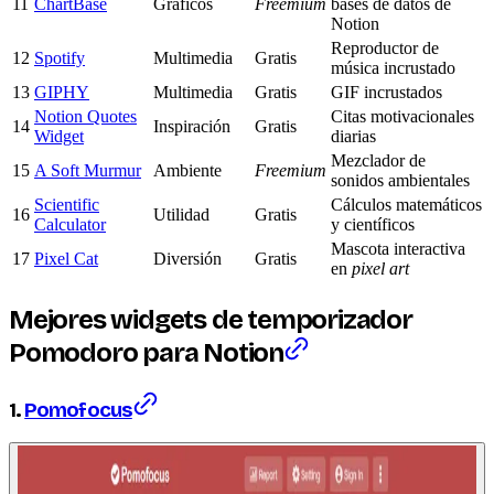
11
ChartBase
Gráficos
Freemium
bases de datos de
Notion
Reproductor de
12
Spotify
Multimedia
Gratis
música incrustado
13
GIPHY
Multimedia
Gratis
GIF incrustados
Notion Quotes
Citas motivacionales
14
Inspiración
Gratis
Widget
diarias
Mezclador de
15
A Soft Murmur
Ambiente
Freemium
sonidos ambientales
Scientific
Cálculos matemáticos
16
Utilidad
Gratis
Calculator
y científicos
Mascota interactiva
17
Pixel Cat
Diversión
Gratis
en
pixel art
Mejores
widgets
de temporizador
Pomodoro para Notion
1.
Pomofocus