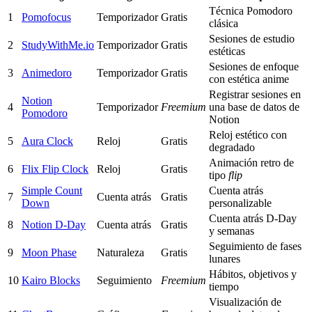
Técnica Pomodoro
1
Pomofocus
Temporizador
Gratis
clásica
Sesiones de estudio
2
StudyWithMe.io
Temporizador
Gratis
estéticas
Sesiones de enfoque
3
Animedoro
Temporizador
Gratis
con estética anime
Registrar sesiones en
Notion
4
Temporizador
Freemium
una base de datos de
Pomodoro
Notion
Reloj estético con
5
Aura Clock
Reloj
Gratis
degradado
Animación retro de
6
Flix Flip Clock
Reloj
Gratis
tipo
flip
Simple Count
Cuenta atrás
7
Cuenta atrás
Gratis
Down
personalizable
Cuenta atrás D-Day
8
Notion D-Day
Cuenta atrás
Gratis
y semanas
Seguimiento de fases
9
Moon Phase
Naturaleza
Gratis
lunares
Hábitos, objetivos y
10
Kairo Blocks
Seguimiento
Freemium
tiempo
Visualización de