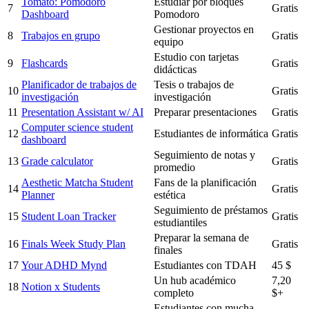
Tomato: Pomodoro
Estudiar por bloques
7
Gratis
Dashboard
Pomodoro
Gestionar proyectos en
8
Trabajos en grupo
Gratis
equipo
Estudio con tarjetas
9
Flashcards
Gratis
didácticas
Planificador de trabajos de
Tesis o trabajos de
10
Gratis
investigación
investigación
11
Presentation Assistant w/ AI
Preparar presentaciones
Gratis
Computer science student
12
Estudiantes de informática
Gratis
dashboard
Seguimiento de notas y
13
Grade calculator
Gratis
promedio
Aesthetic Matcha Student
Fans de la planificación
14
Gratis
Planner
estética
Seguimiento de préstamos
15
Student Loan Tracker
Gratis
estudiantiles
Preparar la semana de
16
Finals Week Study Plan
Gratis
finales
17
Your ADHD Mynd
Estudiantes con TDAH
45 $
Un hub académico
7,20
18
Notion x Students
completo
$+
Estudiantes con mucha