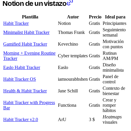
Notion de un vistazo
Plantilla
Autor
Precio
Ideal para
Habit Tracker
Notion
Gratis
Principiantes
Seguimiento
Minimalist Habit Tracker
Thomas Frank
Gratis
semanal
Motivación
Gamified Habit Tracker
Kevechino
Gratis
con puntos
Morning + Evening Routine
Rutinas
Cyber templates
Gratis
Tracker
AM/PM
Diseño
Easlo Habit Tracker
Easlo
Gratis
minimalista
Panel de
Habit Tracker OS
iamsourabhshen
Gratis
control
Contexto de
Health & Habit Tracker
Jane Schill
Gratis
bienestar
Crear y
Habit Tracker with Progress
Functiona
Gratis
romper
Bar
hábitos
Heatmaps
Habit Tracker v2.0
ArU
3 $
visuales