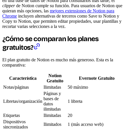
en una base de datos de Notion para consultarlos más tarde, el
clipper
de Notion cumple su función. Para usuarios de Notion que
quieran más opciones, las
mejores extensiones de Notion para
Chrome
incluyen alternativas de terceros como Save to Notion y
Copy to Notion, que permiten editar propiedades, usar plantillas y
recortar varias selecciones a la vez.
¿Cómo se comparan los planes
gratuitos?
El plan gratuito de Notion es mucho más generoso. Esta es la
comparativa:
Notion
Característica
Evernote Gratuito
Gratuito
Notas/páginas
Ilimitadas
50 máximo
Páginas y
bases de
Libretas/organización
1 libreta
datos
ilimitadas
Etiquetas
Ilimitadas
20
Dispositivos
Ilimitados
1 (más acceso web)
sincronizados