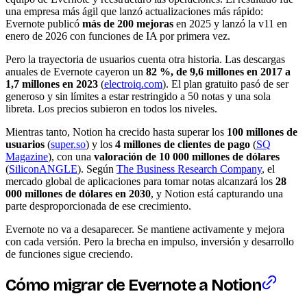
una empresa más ágil que lanzó actualizaciones más rápido:
Evernote publicó
más de 200 mejoras
en 2025 y lanzó la v11 en
enero de 2026 con funciones de IA por primera vez.
Pero la trayectoria de usuarios cuenta otra historia. Las descargas
anuales de Evernote cayeron un
82 %, de 9,6 millones en 2017 a
1,7 millones en 2023
(
electroiq.com
). El plan gratuito pasó de ser
generoso y sin límites a estar restringido a 50 notas y una sola
libreta. Los precios subieron en todos los niveles.
Mientras tanto, Notion ha crecido hasta superar los
100 millones de
usuarios
(
super.so
) y los
4 millones de clientes de pago
(
SQ
Magazine
), con una
valoración de 10 000 millones de dólares
(
SiliconANGLE
). Según
The Business Research Company
, el
mercado global de aplicaciones para tomar notas alcanzará los
28
000 millones de dólares en 2030
, y Notion está capturando una
parte desproporcionada de ese crecimiento.
Evernote no va a desaparecer. Se mantiene activamente y mejora
con cada versión. Pero la brecha en impulso, inversión y desarrollo
de funciones sigue creciendo.
Cómo migrar de Evernote a Notion