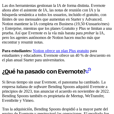
Las dos herramientas gestionan la IA de forma distinta. Evernote
ahora abre el asistente de IA, las notas de reunión con IA y la
búsqueda semántica a todos los usuarios, incluido el gratuito, con
límites de uso mensuales que aumentan en Starter y Advanced.
Notion mantiene la IA completa en Business (19,50 €/usuario/mes)
y Enterprise, mientras que los planes Gratuito y Plus se limitan a una
prueba. Así que Evernote es la vía más barata para
probar
la IA,
pero los agentes autónomos de Notion hacen mucho más que
encontrar y resumir notas.
Para estudiantes:
Notion ofrece un plan Plus gratuito
para
estudiantes y educadores. Evernote ofrece un 40 % de descuento en
el plan anual Starter para universitarios.
¿Qué ha pasado con Evernote?
Si llevas tiempo sin usar Evernote, el panorama ha cambiado. La
empresa italiana de
software
Bending Spoons adquirió Evernote a
principios de 2023, tras anunciar el acuerdo en noviembre de 2022.
Bending Spoons también es propietaria de Meetup, WeTransfer,
Eventbrite y Vimeo.
Tras la adquisición, Bending Spoons despidió a la mayor parte del
equipo de Evernote y reestructuró las operaciones. El resultado fue