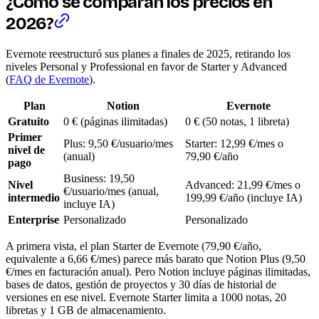
¿Cómo se comparan los precios en
2026?
Evernote reestructuró sus planes a finales de 2025, retirando los
niveles Personal y Professional en favor de Starter y Advanced
(
FAQ de Evernote
).
Plan
Notion
Evernote
Gratuito
0 € (páginas ilimitadas)
0 € (50 notas, 1 libreta)
Primer
Plus: 9,50 €/usuario/mes
Starter: 12,99 €/mes o
nivel de
(anual)
79,90 €/año
pago
Business: 19,50
Nivel
Advanced: 21,99 €/mes o
€/usuario/mes (anual,
intermedio
199,99 €/año (incluye IA)
incluye IA)
Enterprise
Personalizado
Personalizado
A primera vista, el plan Starter de Evernote (79,90 €/año,
equivalente a 6,66 €/mes) parece más barato que Notion Plus (9,50
€/mes en facturación anual). Pero Notion incluye páginas ilimitadas,
bases de datos, gestión de proyectos y 30 días de historial de
versiones en ese nivel. Evernote Starter limita a 1000 notas, 20
libretas y 1 GB de almacenamiento.