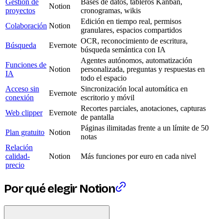
Gestión de
Bases de datos, tableros Kanban,
Notion
proyectos
cronogramas, wikis
Edición en tiempo real, permisos
Colaboración
Notion
granulares, espacios compartidos
OCR, reconocimiento de escritura,
Búsqueda
Evernote
búsqueda semántica con IA
Agentes autónomos, automatización
Funciones de
Notion
personalizada, preguntas y respuestas en
IA
todo el espacio
Acceso sin
Sincronización local automática en
Evernote
conexión
escritorio y móvil
Recortes parciales, anotaciones, capturas
Web clipper
Evernote
de pantalla
Páginas ilimitadas frente a un límite de 50
Plan gratuito
Notion
notas
Relación
calidad-
Notion
Más funciones por euro en cada nivel
precio
Por qué elegir Notion