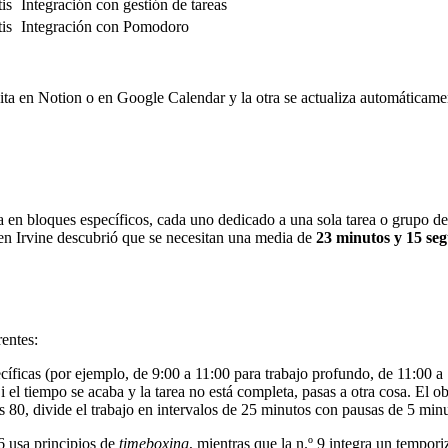
is
Integración con gestión de tareas
is
Integración con Pomodoro
ta en Notion o en Google Calendar y la otra se actualiza automáticame
a en bloques específicos, cada uno dedicado a una sola tarea o grupo de
 en Irvine descubrió que se necesitan una media de
23 minutos y 15 se
rentes:
ecíficas (por ejemplo, de 9:00 a 11:00 para trabajo profundo, de 11:00 a
l tiempo se acaba y la tarea no está completa, pasas a otra cosa. El obje
s 80, divide el trabajo en intervalos de 25 minutos con pausas de 5 minu
 6 usa principios de
timeboxing
, mientras que la n.º 9 integra un tempo