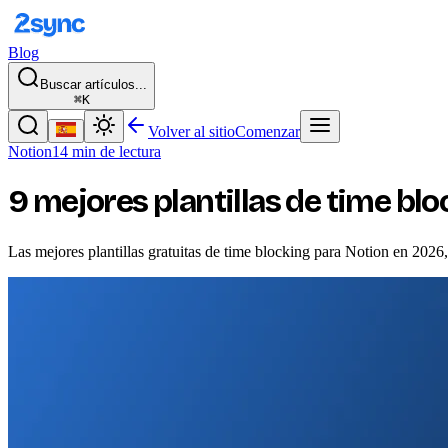
Blog
Buscar artículos...
⌘K
Volver al sitio
Comenzar
Notion
14 min de lectura
9 mejores plantillas de time bl
Las mejores plantillas gratuitas de time blocking para Notion en 202