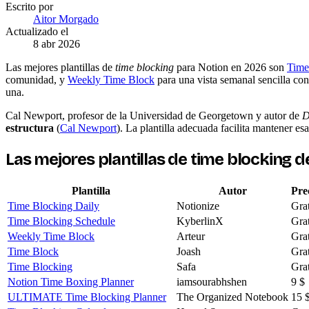
Escrito por
Aitor Morgado
Actualizado el
8 abr 2026
Las mejores plantillas de
time blocking
para Notion en 2026 son
Time
comunidad, y
Weekly Time Block
para una vista semanal sencilla co
una.
Cal Newport, profesor de la Universidad de Georgetown y autor de
D
estructura
(
Cal Newport
). La plantilla adecuada facilita mantener esa
Las mejores plantillas de
time blocking
de
Plantilla
Autor
Pre
Time Blocking Daily
Notionize
Grat
Time Blocking Schedule
KyberlinX
Grat
Weekly Time Block
Arteur
Grat
Time Block
Joash
Grat
Time Blocking
Safa
Grat
Notion Time Boxing Planner
iamsourabhshen
9 $
ULTIMATE Time Blocking Planner
The Organized Notebook
15 