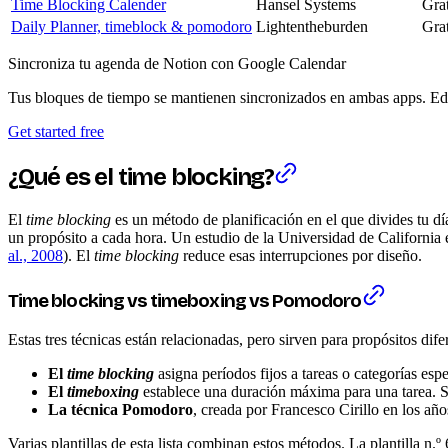
Time Blocking Calender
Hansel Systems
Grat
Daily Planner, timeblock & pomodoro
Lightentheburden
Grat
Sincroniza tu agenda de Notion con Google Calendar
Tus bloques de tiempo se mantienen sincronizados en ambas apps. Edi
Get started free
¿Qué es el
time blocking
?
El
time blocking
es un método de planificación en el que divides tu dí
un propósito a cada hora. Un estudio de la Universidad de California
al., 2008
). El
time blocking
reduce esas interrupciones por diseño.
Time blocking
vs
timeboxing
vs Pomodoro
Estas tres técnicas están relacionadas, pero sirven para propósitos dife
El
time blocking
asigna períodos fijos a tareas o categorías esp
El
timeboxing
establece una duración máxima para una tarea. Si e
La técnica Pomodoro
, creada por Francesco Cirillo en los año
Varias plantillas de esta lista combinan estos métodos. La plantilla n.º