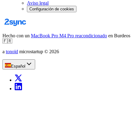
Aviso legal
Configuración de cookies
Hecho con un
MacBook Pro M4 Pro reacondicionado
en Burdeos
🇫🇷
a
tonoïd
microstartup
©
2026
Español