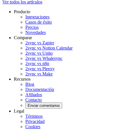
Ver todos los artículos
Producto
Integraciones
Casos de éxito
Precios
Novedades
Comparar
2sync vs Zapier
2sync vs Notion Calendar
2sync vs Unito
2sync vs Whalesync
2sync vs n8n
2sync vs Pleexy
2sync vs Make
Recursos
Blog
Documentación
Afiliados
Contacto
Enviar comentarios
Legal
Términos
Privacidad
Cookies