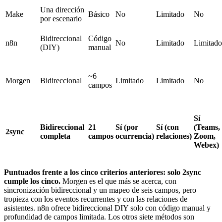
Una dirección
Make
Básico
No
Limitado
No
por escenario
Bidireccional
Código
n8n
No
Limitado
Limitado
(DIY)
manual
~6
Morgen
Bidireccional
Limitado
Limitado
No
campos
Sí
Bidireccional
21
Sí (por
Sí (con
(Teams,
2sync
completa
campos
ocurrencia)
relaciones)
Zoom,
Webex)
Puntuados frente a los cinco criterios anteriores: solo 2sync
cumple los cinco.
Morgen es el que más se acerca, con
sincronización bidireccional y un mapeo de seis campos, pero
tropieza con los eventos recurrentes y con las relaciones de
asistentes. n8n ofrece bidireccional DIY solo con código manual y
profundidad de campos limitada. Los otros siete métodos son