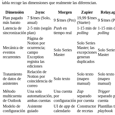
tabla recoge las dimensiones que realmente las diferencian.
Dimensión
2sync
Morgen
Zapier
Relay.a
Plan pagado
7 $/mes (Solo,
19,99 $/mes
9 $/mes (Pro)
9 $/mes (P
más barato
anual)
(Starter)
Latencia de
2-5 min (según
Push
en
1-15 min de
1-15 min 
sincronización
plan)
tiempo real
polling
polling
Página de
Notion por
Solo Series
Mecánica de
ocurrencia;
Master; las
Solo Series
Solo Serie
eventos
campo
excepciones
Master
Master
recurrentes
Exception
generan
registra las
duplicados
ediciones
Relación de
Tratamiento
Solo texto
Solo texto
Notion por
de datos de
Solo texto
(mapeo
(mapeo
coincidencia de
asistentes
manual)
manual)
correo
Método
Una sola
Una cuenta
Zap
Trigger
multicuenta
automatización,
por
separado
separado 
de Outlook
ambas cuentas
configuración
por cuenta
cuenta
Modelo de
Asistente
UI de
app
de
Constructor
Plantillas 
configuración
guiado
calendario
de recetas
playbook