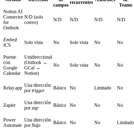
recurrentes
campos
Teams
Notion AI
Connector
N/D (solo
N/D
N/D
N/D
N/D
for
correo)
Outlook
Embed
Solo vista
No
Solo vista
No
No
ICS
Puente
Unidireccional
con
(Outlook →
No
Solo vista
No
No
Google
GCal →
Calendar
Notion)
Una dirección
Relay.app
Básico
No
Limitado
No
por
trigger
Una dirección
Zapier
Básico
No
No
No
por
zap
Power
Una dirección
Básico
No
No
Limitado
Automate
por flujo