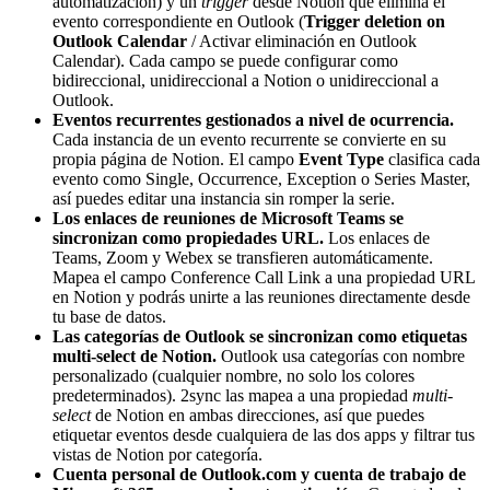
automatización) y un
trigger
desde Notion que elimina el
evento correspondiente en Outlook (
Trigger deletion on
Outlook Calendar
/ Activar eliminación en Outlook
Calendar). Cada campo se puede configurar como
bidireccional, unidireccional a Notion o unidireccional a
Outlook.
Eventos recurrentes gestionados a nivel de ocurrencia.
Cada instancia de un evento recurrente se convierte en su
propia página de Notion. El campo
Event Type
clasifica cada
evento como Single, Occurrence, Exception o Series Master,
así puedes editar una instancia sin romper la serie.
Los enlaces de reuniones de Microsoft Teams se
sincronizan como propiedades URL.
Los enlaces de
Teams, Zoom y Webex se transfieren automáticamente.
Mapea el campo Conference Call Link a una propiedad URL
en Notion y podrás unirte a las reuniones directamente desde
tu base de datos.
Las categorías de Outlook se sincronizan como etiquetas
multi-select de Notion.
Outlook usa categorías con nombre
personalizado (cualquier nombre, no solo los colores
predeterminados). 2sync las mapea a una propiedad
multi-
select
de Notion en ambas direcciones, así que puedes
etiquetar eventos desde cualquiera de las dos apps y filtrar tus
vistas de Notion por categoría.
Cuenta personal de Outlook.com y cuenta de trabajo de