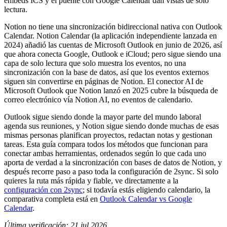
embeds ICS y el puente con Google Calendar dan vistas de solo
lectura.
Notion no tiene una sincronización bidireccional nativa con Outlook
Calendar. Notion Calendar (la aplicación independiente lanzada en
2024) añadió las cuentas de Microsoft Outlook en junio de 2026, así
que ahora conecta Google, Outlook e iCloud; pero sigue siendo una
capa de solo lectura que solo muestra los eventos, no una
sincronización con la base de datos, así que los eventos externos
siguen sin convertirse en páginas de Notion. El conector AI de
Microsoft Outlook que Notion lanzó en 2025 cubre la búsqueda de
correo electrónico vía Notion AI, no eventos de calendario.
Outlook sigue siendo donde la mayor parte del mundo laboral
agenda sus reuniones, y Notion sigue siendo donde muchas de esas
mismas personas planifican proyectos, redactan notas y gestionan
tareas. Esta guía compara todos los métodos que funcionan para
conectar ambas herramientas, ordenados según lo que cada uno
aporta de verdad a la sincronización con bases de datos de Notion, y
después recorre paso a paso toda la configuración de 2sync. Si solo
quieres la ruta más rápida y fiable, ve directamente a la
configuración con 2sync
; si todavía estás eligiendo calendario, la
comparativa completa está en
Outlook Calendar vs Google
Calendar
.
Última verificación: 21 jul 2026.