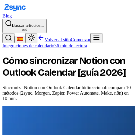
Blog
Buscar artículos...
⌘K
Volver al sitio
Comenzar
Integraciones de calendario
36 min de lectura
Cómo sincronizar Notion con
Outlook Calendar [guía 2026]
Sincroniza Notion con Outlook Calendar bidireccional: compara 10
métodos (2sync, Morgen, Zapier, Power Automate, Make, n8n) en
10 min.