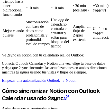
Tiempo hasta
tener
~30 min
~30 min (
~10 min
~10 min
bidireccional
(dos
zaps
)
triggers
)
funcionando
Una
app
de
Sincronización
calendario
con base de
Ampliar un
centrada en
Un único
Mejor cuando
datos como
flujo de
arrastrar y
trigger
quieres
protagonista y
Zapier
soltar para
unidirecci
profundidad
existente
bloqueo del
total de campos
tiempo
Ve 2sync en acción con tu calendario real de Outlook
Conecta Outlook Calendar y Notion una vez, elige tu base de datos
y deja que 2sync sincronice las actualizaciones en ambas direcciones
mientras tú sigues usando tus vistas y flujos de siempre.
Empezar una automatización Outlook ↔ Notion
Cómo sincronizar Notion con Outlook
Calendar usando 2sync
Antes de empezar, asegúrate de tener: