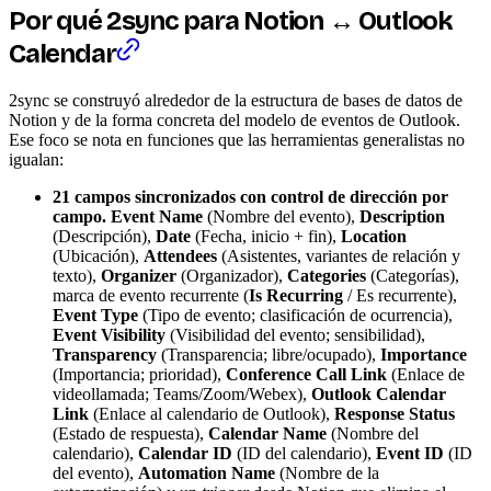
Por qué 2sync para Notion ↔ Outlook
Calendar
2sync se construyó alrededor de la estructura de bases de datos de
Notion y de la forma concreta del modelo de eventos de Outlook.
Ese foco se nota en funciones que las herramientas generalistas no
igualan:
21 campos sincronizados con control de dirección por
campo.
Event Name
(Nombre del evento),
Description
(Descripción),
Date
(Fecha, inicio + fin),
Location
(Ubicación),
Attendees
(Asistentes, variantes de relación y
texto),
Organizer
(Organizador),
Categories
(Categorías),
marca de evento recurrente (
Is Recurring
/ Es recurrente),
Event Type
(Tipo de evento; clasificación de ocurrencia),
Event Visibility
(Visibilidad del evento; sensibilidad),
Transparency
(Transparencia; libre/ocupado),
Importance
(Importancia; prioridad),
Conference Call Link
(Enlace de
videollamada; Teams/Zoom/Webex),
Outlook Calendar
Link
(Enlace al calendario de Outlook),
Response Status
(Estado de respuesta),
Calendar Name
(Nombre del
calendario),
Calendar ID
(ID del calendario),
Event ID
(ID
del evento),
Automation Name
(Nombre de la