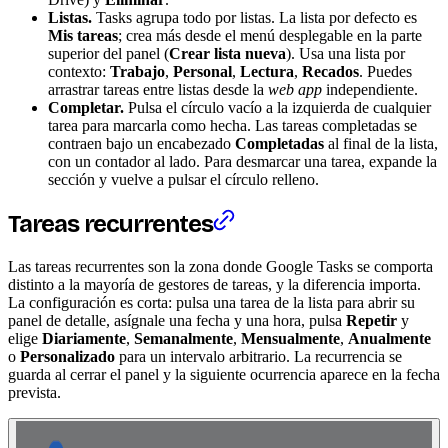
Listas.
Tasks agrupa todo por listas. La lista por defecto es
Mis tareas
; crea más desde el menú desplegable en la parte
superior del panel (
Crear lista nueva
). Usa una lista por
contexto:
Trabajo
,
Personal
,
Lectura
,
Recados
. Puedes
arrastrar tareas entre listas desde la
web app
independiente.
Completar.
Pulsa el círculo vacío a la izquierda de cualquier
tarea para marcarla como hecha. Las tareas completadas se
contraen bajo un encabezado
Completadas
al final de la lista,
con un contador al lado. Para desmarcar una tarea, expande la
sección y vuelve a pulsar el círculo relleno.
Tareas recurrentes
Las tareas recurrentes son la zona donde Google Tasks se comporta
distinto a la mayoría de gestores de tareas, y la diferencia importa.
La configuración es corta: pulsa una tarea de la lista para abrir su
panel de detalle, asígnale una fecha y una hora, pulsa
Repetir
y
elige
Diariamente
,
Semanalmente
,
Mensualmente
,
Anualmente
o
Personalizado
para un intervalo arbitrario. La recurrencia se
guarda al cerrar el panel y la siguiente ocurrencia aparece en la fecha
prevista.