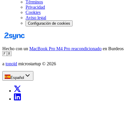
Términos
Privacidad
Cookies
Aviso legal
Configuración de cookies
Hecho con un
MacBook Pro M4 Pro reacondicionado
en Burdeos
🇫🇷
a
tonoïd
microstartup
©
2026
Español