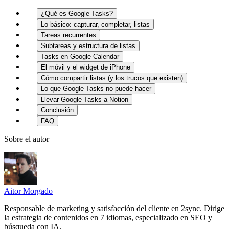
¿Qué es Google Tasks?
Lo básico: capturar, completar, listas
Tareas recurrentes
Subtareas y estructura de listas
Tasks en Google Calendar
El móvil y el widget de iPhone
Cómo compartir listas (y los trucos que existen)
Lo que Google Tasks no puede hacer
Llevar Google Tasks a Notion
Conclusión
FAQ
Sobre el autor
Aitor Morgado
Responsable de marketing y satisfacción del cliente en 2sync. Dirige
la estrategia de contenidos en 7 idiomas, especializado en SEO y
búsqueda con IA.