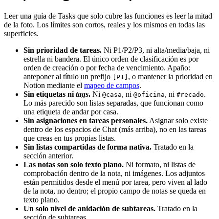
Leer una guía de Tasks que solo cubre las funciones es leer la mitad
de la foto. Los límites son cortos, reales y los mismos en todas las
superficies.
Sin prioridad de tareas.
Ni P1/P2/P3, ni alta/media/baja, ni
estrella ni bandera. El único orden de clasificación es por
orden de creación o por fecha de vencimiento. Apaño:
anteponer al título un prefijo
, o mantener la prioridad en
[P1]
Notion mediante el
mapeo de campos
.
Sin etiquetas ni
tags
.
Ni
, ni
, ni
.
@casa
@oficina
#recado
Lo más parecido son listas separadas, que funcionan como
una etiqueta de andar por casa.
Sin asignaciones en tareas personales.
Asignar solo existe
dentro de los espacios de Chat (más arriba), no en las tareas
que creas en tus propias listas.
Sin listas compartidas de forma nativa.
Tratado en la
sección anterior.
Las notas son solo texto plano.
Ni formato, ni listas de
comprobación dentro de la nota, ni imágenes. Los adjuntos
están permitidos desde el menú por tarea, pero viven al lado
de la nota, no dentro; el propio campo de notas se queda en
texto plano.
Un solo nivel de anidación de subtareas.
Tratado en la
sección de subtareas.