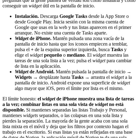
preguntas que la gente plantea de verdad son cómo instalarla y cómo
conseguir un
widget
útil en la pantalla de inicio.
Instalación.
Descarga
Google Tasks
desde la App Store o
desde Google Play. Inicia sesión con la misma cuenta de
Google que usas en la web y tus listas aparecen en el primer
arranque. No existe una cuenta de Tasks aparte.
Widget
de iPhone.
Mantén pulsada una zona vacía de la
pantalla de inicio hasta que los iconos empiecen a temblar,
pulsa el
+
de la esquina superior izquierda, busca
Tasks
y
elige el
widget
pequeño
o
mediano
. El
widget
muestra las
tareas de una sola lista a la vez; pulsa el
widget
para cambiar
de lista en la aplicación.
Widget
de Android.
Mantén pulsada la pantalla de inicio →
Widgets
→ desplázate hasta
Tasks
→ arrastra el
widget
a la
pantalla de inicio. Android expone una superficie de
widget
algo mayor que iOS, pero el límite por lista es el mismo.
El límite honesto:
el
widget
de iPhone muestra una lista de tareas
a la vez; combinar listas en una sola vista de
widget
no está
disponible.
Si mantienes separadas las listas Trabajo y Personal,
mantienes
widgets
separados, o las colapsas en una sola lista y
pierdes la separación. La mayoría de la gente acaba con una sola
lista mixta en el móvil y deja que los filtros por contexto hagan el
trabajo en el escritorio. Si esas listas ya están reflejadas en una base
de datos de Notion, la aplicación móvil de Notion te da una sola