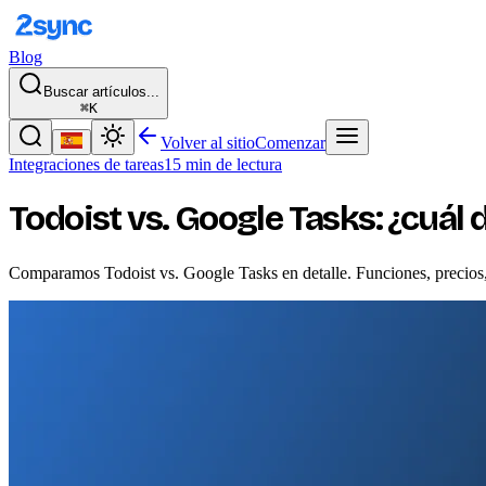
Blog
Buscar artículos...
⌘K
Volver al sitio
Comenzar
Integraciones de tareas
15 min de lectura
Todoist vs. Google Tasks: ¿cuál
Comparamos Todoist vs. Google Tasks en detalle. Funciones, precios, 