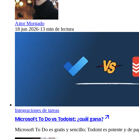
Aitor Morgado
18 jun 2026
·
13 min de lectura
Integraciones de tareas
Microsoft To Do vs Todoist: ¿cuál gana?
Microsoft To Do es gratis y sencillo; Todoist es potente y de p