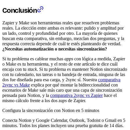
Conclusión
Zapier y Make son herramientas reales que resuelven problemas
reales. La elección entre ambas es relevante: pulido y amplitud por
un lado, control y profundidad por otro. La mayoría de quienes
buscan esta comparativa, sin embargo, mezclan dos preguntas, y la
respuesta correcta depende de cuál te estés planteando de verdad.
¿Necesitas automatización o necesitas sincronización?
Si tu problema es cablear muchas
apps
con lógica a medida, Zapier
o Make es tu herramienta, y el resto de este artículo te dice cuál
encaja con tu
stack
. Si tu problema es mantener Notion sincronizado
con tu calendario, tus tareas o tu bandeja de entrada, ninguna de las
dos fue diseñada para esa carga, y 2sync sí. Nuestra
comparativa
2sync vs Make
explica por qué montar la bidireccionalidad con
escenarios de Make sale más caro que una capa de sincronización
pensada para Notion, y la
comparativa 2sync vs Zapier
hace el
mismo cálculo frente a los dos
zaps
de Zapier.
Configura la sincronización con Notion en 5 minutos
Conecta Notion y Google Calendar, Outlook, Todoist o Gmail en 5
minutos. Todos los planes incluyen una prueba gratuita de 14 días.