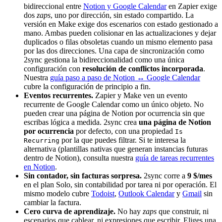
bidireccional entre
Notion y Google Calendar
en Zapier exige
dos
zaps
, uno por dirección, sin estado compartido. La
versión en Make exige dos escenarios con estado gestionado a
mano. Ambas pueden colisionar en las actualizaciones y dejar
duplicados o filas obsoletas cuando un mismo elemento pasa
por las dos direcciones. Una capa de sincronización como
2sync gestiona la bidireccionalidad como una única
configuración con
resolución de conflictos incorporada
.
Nuestra
guía paso a paso de Notion ↔ Google Calendar
cubre la configuración de principio a fin.
Eventos recurrentes.
Zapier y Make ven un evento
recurrente de Google Calendar como un único objeto. No
pueden crear una página de Notion por ocurrencia sin que
escribas lógica a medida. 2sync crea
una página de Notion
por ocurrencia
por defecto, con una propiedad
Is
por la que puedes filtrar. Si te interesa la
Recurring
alternativa (plantillas nativas que generan instancias futuras
dentro de Notion), consulta nuestra
guía de tareas recurrentes
en Notion
.
Sin contador, sin facturas sorpresa.
2sync corre a
9 $/mes
en el plan Solo, sin contabilidad por tarea ni por operación. El
mismo modelo cubre
Todoist
,
Outlook Calendar
y
Gmail
sin
cambiar la factura.
Cero curva de aprendizaje.
No hay
zaps
que construir, ni
escenarios que cablear, ni expresiones que escribir. Eliges una