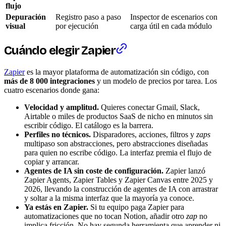
flujo
Depuración
Registro paso a paso
Inspector de escenarios con
visual
por ejecución
carga útil en cada módulo
Cuándo elegir Zapier
Zapier
es la mayor plataforma de automatización sin código, con
más de 8 000 integraciones
y un modelo de precios por tarea. Los
cuatro escenarios donde gana:
Velocidad y amplitud.
Quieres conectar Gmail, Slack,
Airtable o miles de productos SaaS de nicho en minutos sin
escribir código. El catálogo es la barrera.
Perfiles no técnicos.
Disparadores, acciones, filtros y
zaps
multipaso son abstracciones, pero abstracciones diseñadas
para quien no escribe código. La interfaz premia el flujo de
copiar y arrancar.
Agentes de IA sin coste de configuración.
Zapier lanzó
Zapier Agents, Zapier Tables y Zapier Canvas entre 2025 y
2026, llevando la construcción de agentes de IA con arrastrar
y soltar a la misma interfaz que la mayoría ya conoce.
Ya estás en Zapier.
Si tu equipo paga Zapier para
automatizaciones que no tocan Notion, añadir otro
zap
no
implica fricción. No hay segunda herramienta que aprender ni