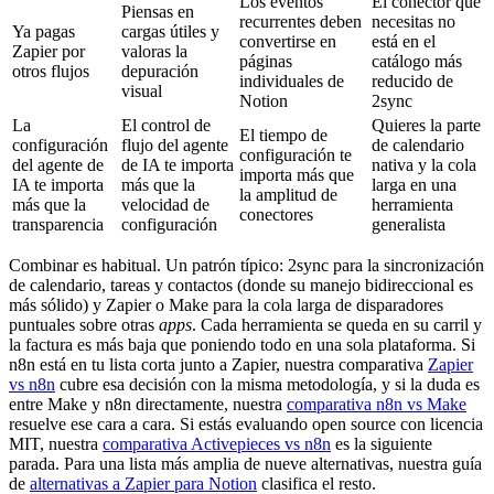
Los eventos
El conector que
Piensas en
recurrentes deben
necesitas no
Ya pagas
cargas útiles y
convertirse en
está en el
Zapier por
valoras la
páginas
catálogo más
otros flujos
depuración
individuales de
reducido de
visual
Notion
2sync
La
El control de
Quieres la parte
El tiempo de
configuración
flujo del agente
de calendario
configuración te
del agente de
de IA te importa
nativa y la cola
importa más que
IA te importa
más que la
larga en una
la amplitud de
más que la
velocidad de
herramienta
conectores
transparencia
configuración
generalista
Combinar es habitual. Un patrón típico: 2sync para la sincronización
de calendario, tareas y contactos (donde su manejo bidireccional es
más sólido) y Zapier o Make para la cola larga de disparadores
puntuales sobre otras
apps
. Cada herramienta se queda en su carril y
la factura es más baja que poniendo todo en una sola plataforma. Si
n8n está en tu lista corta junto a Zapier, nuestra comparativa
Zapier
vs n8n
cubre esa decisión con la misma metodología, y si la duda es
entre Make y n8n directamente, nuestra
comparativa n8n vs Make
resuelve ese cara a cara. Si estás evaluando open source con licencia
MIT, nuestra
comparativa Activepieces vs n8n
es la siguiente
parada. Para una lista más amplia de nueve alternativas, nuestra guía
de
alternativas a Zapier para Notion
clasifica el resto.