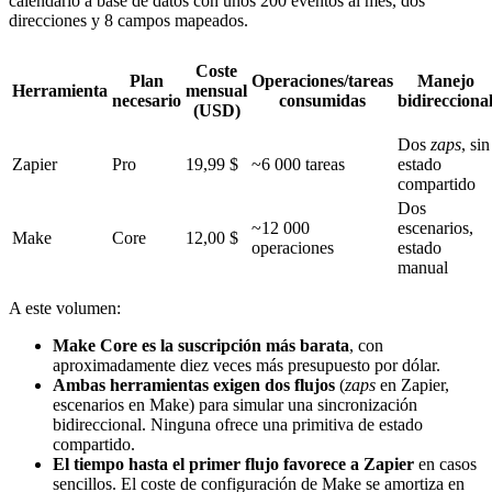
calendario a base de datos con unos 200 eventos al mes, dos
direcciones y 8 campos mapeados.
Coste
Plan
Operaciones/tareas
Manejo
Herramienta
mensual
necesario
consumidas
bidirecciona
(USD)
Dos
zaps
, sin
Zapier
Pro
19,99 $
~6 000 tareas
estado
compartido
Dos
~12 000
escenarios,
Make
Core
12,00 $
operaciones
estado
manual
A este volumen:
Make Core es la suscripción más barata
, con
aproximadamente diez veces más presupuesto por dólar.
Ambas herramientas exigen dos flujos
(
zaps
en Zapier,
escenarios en Make) para simular una sincronización
bidireccional. Ninguna ofrece una primitiva de estado
compartido.
El tiempo hasta el primer flujo favorece a Zapier
en casos
sencillos. El coste de configuración de Make se amortiza en