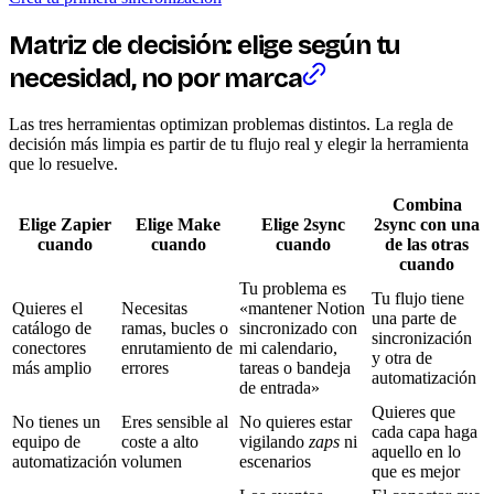
Matriz de decisión: elige según tu
necesidad, no por marca
Las tres herramientas optimizan problemas distintos. La regla de
decisión más limpia es partir de tu flujo real y elegir la herramienta
que lo resuelve.
Combina
Elige Zapier
Elige Make
Elige 2sync
2sync con una
cuando
cuando
cuando
de las otras
cuando
Tu problema es
Tu flujo tiene
Quieres el
Necesitas
«mantener Notion
una parte de
catálogo de
ramas, bucles o
sincronizado con
sincronización
conectores
enrutamiento de
mi calendario,
y otra de
más amplio
errores
tareas o bandeja
automatización
de entrada»
Quieres que
No tienes un
Eres sensible al
No quieres estar
cada capa haga
equipo de
coste a alto
vigilando
zaps
ni
aquello en lo
automatización
volumen
escenarios
que es mejor