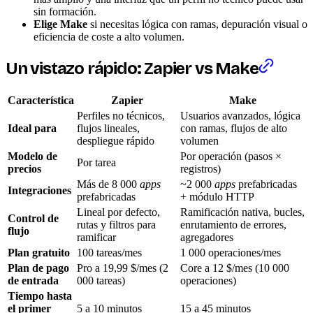
sin formación.
Elige Make
si necesitas lógica con ramas, depuración visual o
eficiencia de coste a alto volumen.
Un vistazo rápido: Zapier vs Make
Característica
Zapier
Make
Perfiles no técnicos,
Usuarios avanzados, lógica
Ideal para
flujos lineales,
con ramas, flujos de alto
despliegue rápido
volumen
Modelo de
Por operación (pasos ×
Por tarea
precios
registros)
Más de 8 000
apps
~2 000
apps
prefabricadas
Integraciones
prefabricadas
+ módulo HTTP
Lineal por defecto,
Ramificación nativa, bucles,
Control de
rutas y filtros para
enrutamiento de errores,
flujo
ramificar
agregadores
Plan gratuito
100 tareas/mes
1 000 operaciones/mes
Plan de pago
Pro a 19,99 $/mes (2
Core a 12 $/mes (10 000
de entrada
000 tareas)
operaciones)
Tiempo hasta
el primer
5 a 10 minutos
15 a 45 minutos