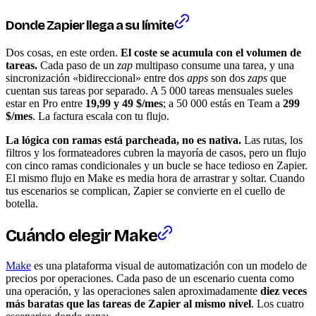
Donde Zapier llega a su límite
Dos cosas, en este orden.
El coste se acumula con el volumen de
tareas.
Cada paso de un
zap
multipaso consume una tarea, y una
sincronización «bidireccional» entre dos
apps
son dos
zaps
que
cuentan sus tareas por separado. A 5 000 tareas mensuales sueles
estar en Pro entre
19,99 y 49 $/mes
; a 50 000 estás en Team a
299
$/mes
. La factura escala con tu flujo.
La lógica con ramas está parcheada, no es nativa.
Las rutas, los
filtros y los formateadores cubren la mayoría de casos, pero un flujo
con cinco ramas condicionales y un bucle se hace tedioso en Zapier.
El mismo flujo en Make es media hora de arrastrar y soltar. Cuando
tus escenarios se complican, Zapier se convierte en el cuello de
botella.
Cuándo elegir Make
Make
es una plataforma visual de automatización con un modelo de
precios por operaciones. Cada paso de un escenario cuenta como
una operación, y las operaciones salen aproximadamente
diez veces
más baratas que las tareas de Zapier al mismo nivel
. Los cuatro