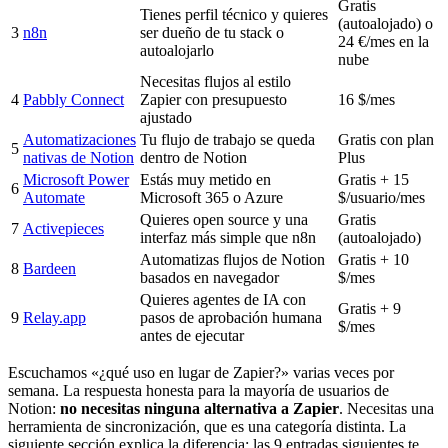
Gratis
Tienes perfil técnico y quieres
(autoalojado) o
3
n8n
ser dueño de tu stack o
24 €/mes en la
autoalojarlo
nube
Necesitas flujos al estilo
4
Pabbly Connect
Zapier con presupuesto
16 $/mes
ajustado
Automatizaciones
Tu flujo de trabajo se queda
Gratis con plan
5
nativas de Notion
dentro de Notion
Plus
Microsoft Power
Estás muy metido en
Gratis + 15
6
Automate
Microsoft 365 o Azure
$/usuario/mes
Quieres open source y una
Gratis
7
Activepieces
interfaz más simple que n8n
(autoalojado)
Automatizas flujos de Notion
Gratis + 10
8
Bardeen
basados en navegador
$/mes
Quieres agentes de IA con
Gratis + 9
9
Relay.app
pasos de aprobación humana
$/mes
antes de ejecutar
Escuchamos «¿qué uso en lugar de Zapier?» varias veces por
semana. La respuesta honesta para la mayoría de usuarios de
Notion:
no necesitas ninguna alternativa a Zapier
. Necesitas una
herramienta de sincronización, que es una categoría distinta. La
siguiente sección explica la diferencia; las 9 entradas siguientes te