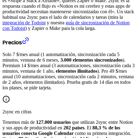
es «Stripe a Slack a Airtable», quieres Zapier o Make. 2sync es la
respuesta cuando el flujo es «Notion es mi cerebro y estas apps de
productividad necesitan mantenerse sincronizadas con él». Un stack
habitual usa 2sync para el lado de calendarios y tareas (mira la
integración de Todoist
y nuestra
guía de sincronización de Notion
con Todoist
) y Zapier o Make para la cola larga.
Precios
Solo 7 $/mes anual (1 automatización, sincronización cada 5
minutos, ventana de 6 meses,
3.000 elementos sincronizados
).
Premium 14 $/mes anual (3 automatizaciones, sincronización cada 3
minutos, ventana de 1 año,
elementos ilimitados
). Pro 49 $/mes
anual (10 automatizaciones, sincronización cada 2 minutos, ventana
de 2 años, elementos ilimitados). Prueba gratis de 14 días en todos
los planes, se pide tarjeta.
2sync en cifras
Tenemos más de
127.000 usuarios
que utilizan 2sync entre Notion
y sus apps de productividad en
202 países
. El
88,3 % de los
usuarios conecta Google Calendar
como su primera integración.