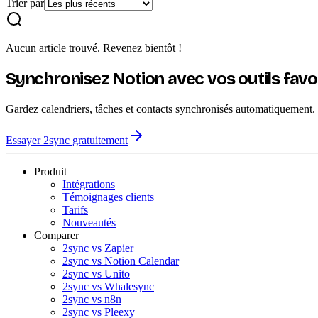
Trier par
Aucun article trouvé. Revenez bientôt !
Synchronisez Notion avec vos outils favo
Gardez calendriers, tâches et contacts synchronisés automatiquement.
Essayer 2sync gratuitement
Produit
Intégrations
Témoignages clients
Tarifs
Nouveautés
Comparer
2sync vs Zapier
2sync vs Notion Calendar
2sync vs Unito
2sync vs Whalesync
2sync vs n8n
2sync vs Pleexy