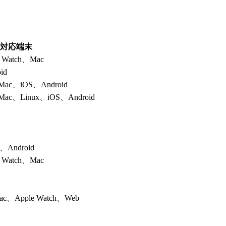
対応端末
 Watch、Mac
id
ac、iOS、Android
ac、Linux、iOS、Android
h、Android
 Watch、Mac
ac、Apple Watch、Web