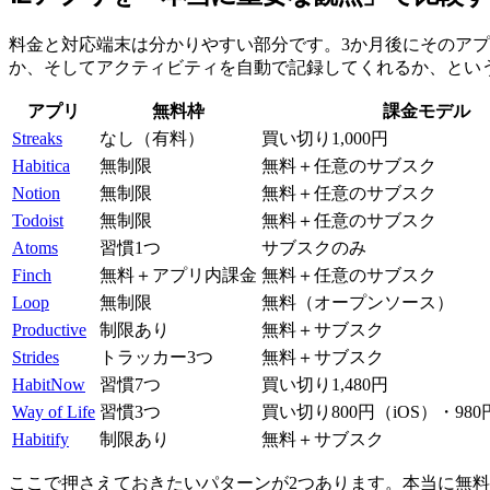
料金と対応端末は分かりやすい部分です。3か月後にそのア
か、そしてアクティビティを自動で記録してくれるか、とい
アプリ
無料枠
課金モデル
Streaks
なし（有料）
買い切り1,000円
Habitica
無制限
無料＋任意のサブスク
Notion
無制限
無料＋任意のサブスク
Todoist
無制限
無料＋任意のサブスク
Atoms
習慣1つ
サブスクのみ
Finch
無料＋アプリ内課金
無料＋任意のサブスク
Loop
無制限
無料（オープンソース）
Productive
制限あり
無料＋サブスク
Strides
トラッカー3つ
無料＋サブスク
HabitNow
習慣7つ
買い切り1,480円
Way of Life
習慣3つ
買い切り800円（iOS）・980円
Habitify
制限あり
無料＋サブスク
ここで押さえておきたいパターンが2つあります。本当に無料で使える