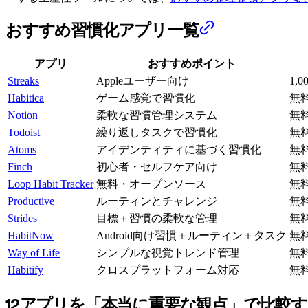
おすすめ習慣化アプリ一覧
アプリ
おすすめポイント
Streaks
Appleユーザー向け
1,
Habitica
ゲーム感覚で習慣化
無料
Notion
柔軟な習慣管理システム
無料
Todoist
繰り返しタスクで習慣化
無料
Atoms
アイデンティティに基づく習慣化
無料
Finch
初心者・セルフケア向け
無料
Loop Habit Tracker
無料・オープンソース
無
Productive
ルーティンとチャレンジ
無料
Strides
目標＋習慣の柔軟な管理
無料
HabitNow
Android向け習慣＋ルーティン＋タスク
無料
Way of Life
シンプルな視覚トレンド管理
無料
Habitify
クロスプラットフォーム対応
無料
12アプリを「本当に重要な観点」で比較