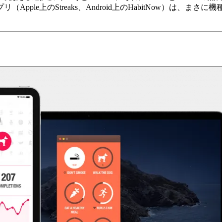
ple上のStreaks、Android上のHabitNow）は、