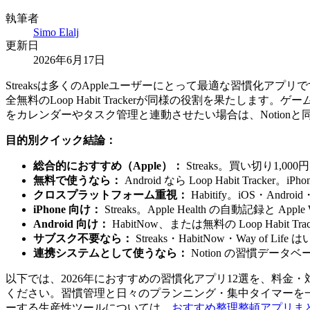
執筆者
Simo Elalj
更新日
2026年6月17日
Streaksは多くのAppleユーザーにとって最適な習慣化アプリ
全無料のLoop Habit Trackerが同様の役割を果たし
をカレンダーやタスク管理と連動させたい場合は、Notion
目的別クイック結論：
総合的におすすめ（Apple）：
Streaks。買い切り1,00
無料で使うなら：
Android なら Loop Habit Tracker
クロスプラットフォーム重視：
Habitify。iOS・And
iPhone 向け：
Streaks。Apple Health の自動記録と Appl
Android 向け：
HabitNow、または無料の Loop Habit Tra
サブスク不要なら：
Streaks・HabitNow・Way of 
連携システムとして使うなら：
Notion の習慣デ
以下では、2026年におすすめの習慣化アプリ12選を、料
ください。習慣管理と日々のプランニング・集中タイマーを
ーする生産性ツールについては、
おすすめ整理整頓アプリま