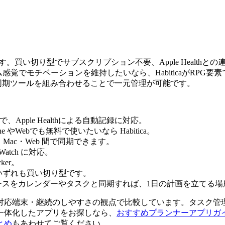
です。買い切り型でサブスクリプション不要、Apple Health
ます。ゲーム感覚でモチベーションを維持したいなら、Habiticaが
と同期ツールを組み合わせることで一元管理が可能です。
0円で、Apple Healthによる自動記録に対応。
。iPhone やWebでも無料で使いたいなら Habitica。
roid・Mac・Web 間で同期できます。
e Watch に対応。
cker。
Life はいずれも買い切り型です。
ータベースをカレンダーやタスクと同期すれば、1日の計画を立て
金・対応端末・継続のしやすさの観点で比較しています。タスク
一体化したアプリをお探しなら、
おすすめプランナーアプリガ
とめ
もあわせてご覧ください。