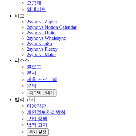
요금제
업데이트
비교
2sync vs Zapier
2sync vs Notion Calendar
2sync vs Unito
2sync vs Whalesync
2sync vs n8n
2sync vs Pleexy
2sync vs Make
리소스
블로그
문서
제휴 프로그램
문의
피드백 보내기
법적 고지
이용약관
개인정보처리방침
쿠키 정책
법적 고지
쿠키 설정