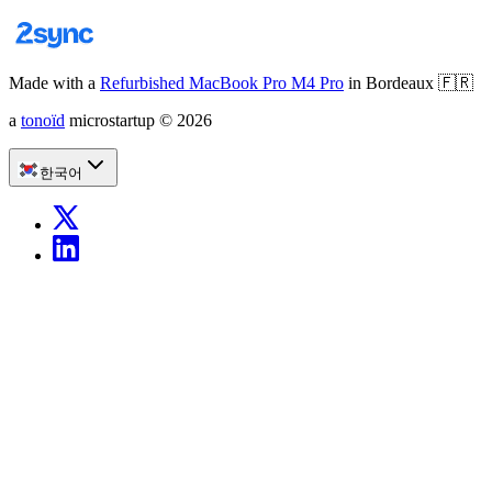
Made with a
Refurbished MacBook Pro M4 Pro
in Bordeaux
🇫🇷
a
tonoïd
microstartup
©
2026
한국어