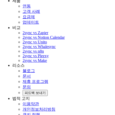
제품
연동
고객 사례
요금제
업데이트
비교
2sync vs Zapier
2sync vs Notion Calendar
2sync vs Unito
2sync vs Whalesync
2sync vs n8n
2sync vs Pleexy
2sync vs Make
리소스
블로그
문서
제휴 프로그램
문의
피드백 보내기
법적 고지
이용약관
개인정보처리방침
쿠키 정책