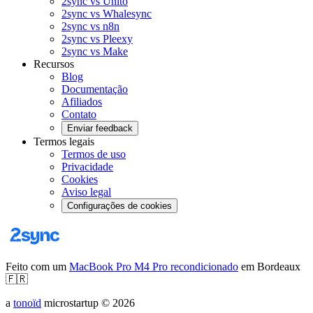
2sync vs Unito
2sync vs Whalesync
2sync vs n8n
2sync vs Pleexy
2sync vs Make
Recursos
Blog
Documentação
Afiliados
Contato
Enviar feedback
Termos legais
Termos de uso
Privacidade
Cookies
Aviso legal
Configurações de cookies
Feito com um
MacBook Pro M4 Pro recondicionado
em Bordeaux
🇫🇷
a
tonoïd
microstartup
©
2026