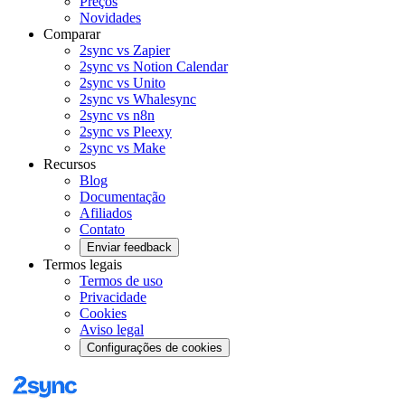
Preços
Novidades
Comparar
2sync vs Zapier
2sync vs Notion Calendar
2sync vs Unito
2sync vs Whalesync
2sync vs n8n
2sync vs Pleexy
2sync vs Make
Recursos
Blog
Documentação
Afiliados
Contato
Enviar feedback
Termos legais
Termos de uso
Privacidade
Cookies
Aviso legal
Configurações de cookies