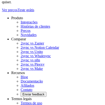
quiser.
Ver preços
Teste grátis
Produto
Integrações
Histórias de clientes
Preços
Novidades
Comparar
2sync vs Zapier
2sync vs Notion Calendar
2sync vs Unito
2sync vs Whalesync
2sync vs n8n
2sync vs Pleexy
2sync vs Make
Recursos
Blog
Documentação
Afiliados
Contato
Enviar feedback
Termos legais
Termos de uso