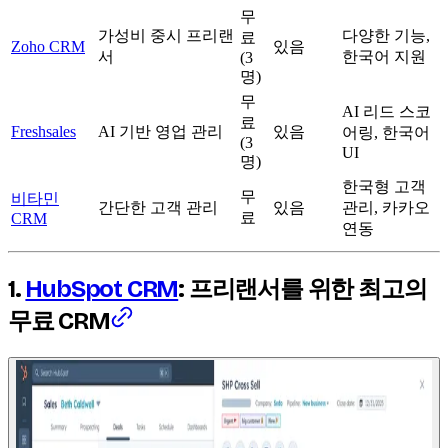
무
가성비 중시 프리랜
다양한 기능,
료
Zoho CRM
있음
서
한국어 지원
(3
명)
무
AI 리드 스코
료
Freshsales
AI 기반 영업 관리
있음
어링, 한국어
(3
UI
명)
한국형 고객
무
비타민
간단한 고객 관리
있음
관리, 카카오
료
CRM
연동
1.
HubSpot CRM
: 프리랜서를 위한 최고의
무료 CRM