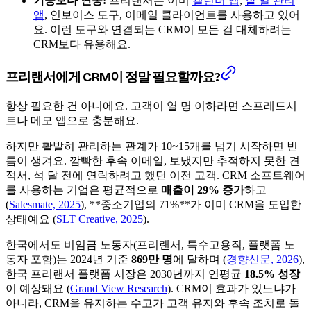
기능보다 연동:
프리랜서는 이미
캘린더 앱
,
할 일 관리
앱
, 인보이스 도구, 이메일 클라이언트를 사용하고 있어
요. 이런 도구와 연결되는 CRM이 모든 걸 대체하려는
CRM보다 유용해요.
프리랜서에게 CRM이 정말 필요할까요?
항상 필요한 건 아니에요. 고객이 열 명 이하라면 스프레드시
트나 메모 앱으로 충분해요.
하지만 활발히 관리하는 관계가 10~15개를 넘기 시작하면 빈
틈이 생겨요. 깜빡한 후속 이메일, 보냈지만 추적하지 못한 견
적서, 석 달 전에 연락하려고 했던 이전 고객. CRM 소프트웨어
를 사용하는 기업은 평균적으로
매출이 29% 증가
하고
(
Salesmate, 2025
), **중소기업의 71%**가 이미 CRM을 도입한
상태예요 (
SLT Creative, 2025
).
한국에서도 비임금 노동자(프리랜서, 특수고용직, 플랫폼 노
동자 포함)는 2024년 기준
869만 명
에 달하며 (
경향신문, 2026
),
한국 프리랜서 플랫폼 시장은 2030년까지 연평균
18.5% 성장
이 예상돼요 (
Grand View Research
). CRM이 효과가 있느냐가
아니라, CRM을 유지하는 수고가 고객 유지와 후속 조치로 돌