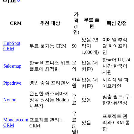
가
무료 플
격
CRM
추천 대상
핵심 강점
랜
(1
인)
있음 (연
이메일 추적,
HubSpot
무료 풀기능 CRM
$0
락처
딜 파이프라
CRM
1,000개)
인
한국어 UI, 24
한국 비즈니스 워크
문
없음 (체
Salesmap
시간 한국어
플로에 최적화
의
험판)
지원
$14/
없음 (체
시각적 딜 파
영업 중심 프리랜서
Pipedrive
월
험판)
이프라인
완전한 커스터마이
무
맞춤 필드, 무
Notion
징을 원하는 Notion
있음
료
한한 유연성
사용자
무
프로젝트 관
Monday.com
프로젝트 관리 +
료
있음
리와 CRM 통
CRM
CRM
(2
합
명)