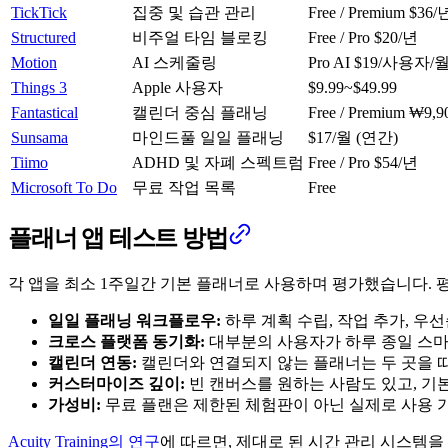
TickTick
집중 및 습관 관리
Free / Premium $36/
Structured
비주얼 타임 블로킹
Free / Pro $20/년
Motion
AI 스케줄링
Pro AI $19/사용자/월
Things 3
Apple 사용자
$9.99~$49.99
Fantastical
캘린더 중심 플래닝
Free / Premium ₩9,
Sunsama
마인드풀 일일 플래닝
$17/월 (연간)
Tiimo
ADHD 및 자폐 스펙트럼
Free / Pro $54/년
Microsoft To Do
무료 작업 목록
Free
플래너 앱 테스트 방법
각 앱을 최소 1주일간 기본 플래너로 사용하며 평가했습니다. 
일일 플래닝 워크플로우:
하루 계획 수립, 작업 추가, 우
크로스 플랫폼 동기화:
대부분의 사용자가 하루 종일 스마
캘린더 연동:
캘린더와 연결되지 않는 플래너는 두 곳을 따
커스터마이즈 깊이:
빈 캔버스를 원하는 사람도 있고, 기
가성비:
무료 플랜은 제한된 체험판이 아닌 실제로 사용 가
Acuity Training의 연구
에 따르면, 제대로 된 시간 관리 시스템을