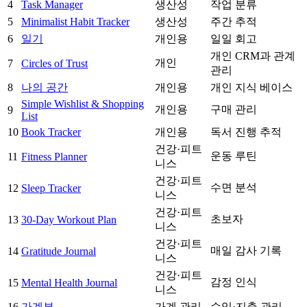
4
Task Manager
생산성
작업 분류
5
Minimalist Habit Tracker
생산성
주간 추적
6
일기
개인용
일일 회고
개인 CRM과 관계
개인
7
Circles of Trust
관리
8
나의 공간
개인용
개인 지식 베이스
Simple Wishlist & Shopping
개인용
구매 관리
9
List
10
Book Tracker
개인용
독서 진행 추적
건강·피트
운동 루틴
11
Fitness Planner
니스
건강·피트
수면 분석
12
Sleep Tracker
니스
건강·피트
초보자
13
30-Day Workout Plan
니스
건강·피트
매일 감사 기록
14
Gratitude Journal
니스
건강·피트
감정 인식
15
Mental Health Journal
니스
16
가계부
가계 관리
수입·지출 관리