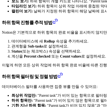
보드 보기:
하위 항목이 개별 카드로 나타나요. "Parent t
타임라인 보기:
하위 항목이 상위 작업 아래에 중첩된 막
캘린더 보기:
날짜가 지정된 하위 항목이 해당 날짜에 표
하위 항목 진행률 추적 방법
Notion은 기본적으로 하위 항목의 완료 비율을 표시하지 않지만
데이터베이스에 새
Rollup
속성을 추가하세요.
관계형을
Sub-tasks
로 설정하세요.
Status
(또는 체크박스) 속성을 선택하세요.
계산을
Percent checked
또는
Count values
로 설정하세요.
이렇게 하면 모든 상위 작업에 하위 항목 완료 비율에 따른 진
하위 항목 필터링 및 정렬 방법
데이터베이스 필터를 사용하면 집중 뷰를 만들 수 있어요:
최상위 작업만:
"Parent task"가 비어 있는 항목으로 필터
하위 항목만:
"Parent task"가 비어 있지 않은 항목으로 
기한 지난 하위 항목:
"Parent task가 비어 있지 않음"