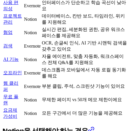
사용 편
인터페이스가 단순하고 학습 곡선이 낮아
Evernote
의성
요
프로젝트
데이터베이스, 칸반 보드, 타임라인, 위키
Notion
관리
를 지원해요
실시간 편집, 세분화된 권한, 공유 워크스
협업
Notion
페이스를 제공해요
OCR, 손글씨 인식, AI 기반 시맨틱 검색을
검색
Evernote
갖추고 있어요
자율 에이전트, 맞춤 자동화, 워크스페이
AI 기능
Notion
스 전체 Q&A를 지원해요
데스크톱과 모바일에서 자동 로컬 동기화
오프라인
Evernote
를 해요
웹 클리
부분 클립, 주석, 스크린샷 기능이 있어요
Evernote
퍼
무료 플
무제한 페이지 vs 50개 메모 제한이에요
Notion
랜
요금제
모든 구간에서 더 많은 기능을 제공해요
Notion
가성비
Notion을 선택해야 하는 경우