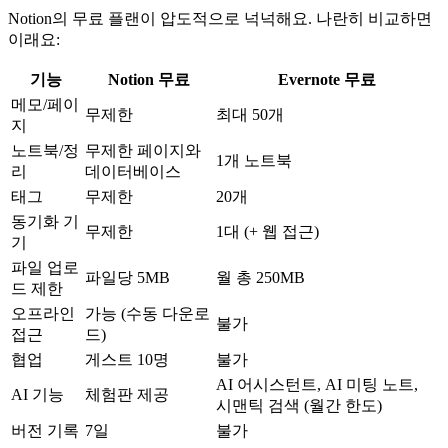
Notion의 무료 플랜이 압도적으로 넉넉해요. 나란히 비교하면
이래요:
기능
Notion 무료
Evernote 무료
메모/페이
무제한
최대 50개
지
노트북/정
무제한 페이지와
1개 노트북
리
데이터베이스
태그
무제한
20개
동기화 기
무제한
1대 (+ 웹 접근)
기
파일 업로
파일당 5MB
월 총 250MB
드 제한
오프라인
가능 (수동 다운로
불가
접근
드)
협업
게스트 10명
불가
AI 어시스턴트, AI 미팅 노트,
AI 기능
체험판 제공
시맨틱 검색 (월간 한도)
버전 기록
7일
불가