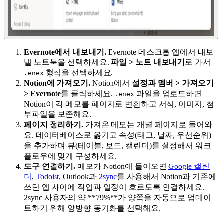
Evernote에서 내보내기.
Evernote 데스크톱 앱에서 내보
낼 노트북을 선택하세요.
파일 > 노트 내보내기
로 가서
형식을 선택하세요.
.enex
Notion에 가져오기.
Notion에서
설정과 멤버 > 가져오기
> Evernote
를 클릭하세요.
파일을 업로드하면
.enex
Notion이 각 메모를 페이지로 변환하고 서식, 이미지, 첨
부파일을 보존해요.
페이지 정리하기.
가져온 메모는 개별 페이지로 들어와
요. 데이터베이스로 옮기고 속성(태그, 날짜, 우선순위)
을 추가하며 뷰(테이블, 보드, 캘린더)를 설정해서 워크
플로우에 맞게 구성하세요.
도구 연결하기.
메모가 Notion에 들어오면
Google 캘린
더
,
Todoist
, Outlook과
2sync
를 사용해서 Notion과 기존에
쓰던 앱 사이에 작업과 일정이 흐르도록 연결하세요.
2sync 사용자의 약 **79%**가 양쪽을 자동으로 업데이
트하기 위해 양방향 동기화를 선택해요.