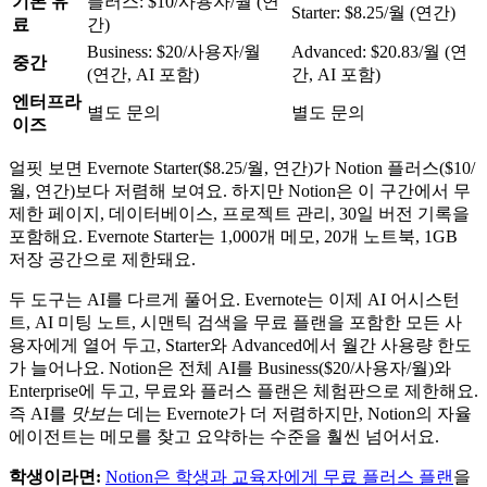
기본 유
플러스: $10/사용자/월 (연
Starter: $8.25/월 (연간)
료
간)
Business: $20/사용자/월
Advanced: $20.83/월 (연
중간
(연간, AI 포함)
간, AI 포함)
엔터프라
별도 문의
별도 문의
이즈
얼핏 보면 Evernote Starter($8.25/월, 연간)가 Notion 플러스($10/
월, 연간)보다 저렴해 보여요. 하지만 Notion은 이 구간에서 무
제한 페이지, 데이터베이스, 프로젝트 관리, 30일 버전 기록을
포함해요. Evernote Starter는 1,000개 메모, 20개 노트북, 1GB
저장 공간으로 제한돼요.
두 도구는 AI를 다르게 풀어요. Evernote는 이제 AI 어시스턴
트, AI 미팅 노트, 시맨틱 검색을 무료 플랜을 포함한 모든 사
용자에게 열어 두고, Starter와 Advanced에서 월간 사용량 한도
가 늘어나요. Notion은 전체 AI를 Business($20/사용자/월)와
Enterprise에 두고, 무료와 플러스 플랜은 체험판으로 제한해요.
즉 AI를
맛보는
데는 Evernote가 더 저렴하지만, Notion의 자율
에이전트는 메모를 찾고 요약하는 수준을 훨씬 넘어서요.
학생이라면:
Notion은 학생과 교육자에게 무료 플러스 플랜
을