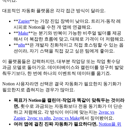
식이죠.
대표적인 자동화 플랫폼은 각각 접근 방식이 달라요.
**
Zapier
**는 가장 진입 장벽이 낮아요. 트리거-동작 레
시피로 Notion을 수천 개 앱에 연결해요.
**
Make
**는 분기와 반복이 가능한 비주얼 빌더를 제공
해서 더 복잡한 흐름에 맞고, 대체로 가격이 더 저렴해요.
**
n8n
**은 개발자 친화적이고 직접 호스팅할 수 있는 옵
션이라, 자기 스택을 직접 갖고 싶은 팀에게 좋아요.
이 플랫폼들은 강력하지만, 대부분 작업당 또는 작업 횟수당
과금 모델로 돌아가요. 데이터베이스와 캘린더를 영구히 발맞
춰두기보다, 한 번에 하나의 이벤트씩 데이터를 옮기죠.
Notion 사용자라면 선택은 결국 자동화가 필요한지 동기화가
필요한지로 좁혀지는 경우가 많아요.
목표가 Notion을 캘린더·작업과 똑같이 맞춰두는 것이라
면,
횟수로 과금되는 자동화보다 전용 동기화가 더 단순
하고 저렴해요. 각 방식이 어디에 맞는지는
2sync vs
Zapier
,
2sync vs n8n
,
2sync vs Make
에서 짚어봤어요.
여러 앱에 걸친 진짜 자동화가 필요하다면,
Notion을 위