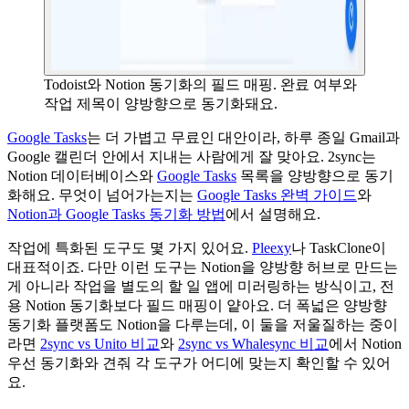
Todoist와 Notion 동기화의 필드 매핑. 완료 여부와
작업 제목이 양방향으로 동기화돼요.
Google Tasks
는 더 가볍고 무료인 대안이라, 하루 종일 Gmail과
Google 캘린더 안에서 지내는 사람에게 잘 맞아요. 2sync는
Notion 데이터베이스와
Google Tasks
목록을 양방향으로 동기
화해요. 무엇이 넘어가는지는
Google Tasks 완벽 가이드
와
Notion과 Google Tasks 동기화 방법
에서 설명해요.
작업에 특화된 도구도 몇 가지 있어요.
Pleexy
나 TaskClone이
대표적이죠. 다만 이런 도구는 Notion을 양방향 허브로 만드는
게 아니라 작업을 별도의 할 일 앱에 미러링하는 방식이고, 전
용 Notion 동기화보다 필드 매핑이 얕아요. 더 폭넓은 양방향
동기화 플랫폼도 Notion을 다루는데, 이 둘을 저울질하는 중이
라면
2sync vs Unito 비교
와
2sync vs Whalesync 비교
에서 Notion
우선 동기화와 견줘 각 도구가 어디에 맞는지 확인할 수 있어
요.